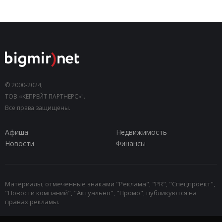
© 2000-2024,
ТОВ «КЕПРЕЙТ ПАРТНЕРС»".
Все права защищены.
Афиша
Недвижимость
Новости
Финансы
Материалы, отмеченные знаками "Реклама", "PR", "Спецпроект",
"Новости компаний", "Актуально", "Промо", публикуются на
правах рекламы.