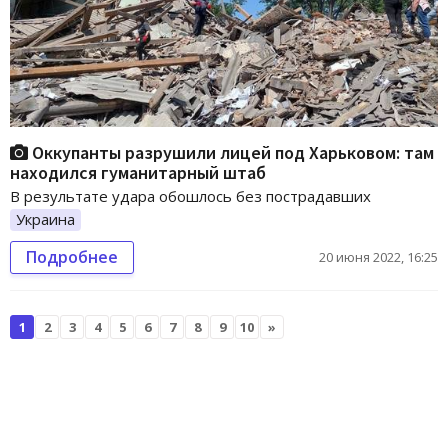
Оккупанты разрушили лицей под Харьковом: там
находился гуманитарный штаб
В результате удара обошлось без пострадавших
Украина
Подробнее
20 июня 2022, 16:25
1
2
3
4
5
6
7
8
9
10
»