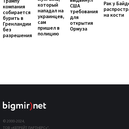
Трампу
Рак у Байд
который
США
компания
распростр
нападал на
требования
собирается
на кости
украинцев,
для
бурить в
сам
открытия
Гренландии
пришел в
Ормуза
без
полицию
разрешения
© 2000-2024,
ТОВ «КЕПРЕЙТ ПАРТНЕРС»".