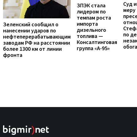
Суд 
ЗПЭК стала
меру
лидером по
прес
темпам роста
отно
импорта
Зеленский сообщил о
Стеф
дизельного
нанесении ударов по
по де
топлива —
нефтеперерабатывающим
неза
Консалтинговая
заводам РФ на расстоянии
обог
группа «А-95»
более 1300 км от линии
фронта