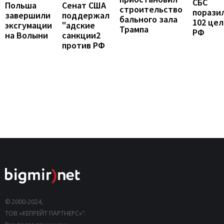
СБС
Польша
Сенат США
строительство
порази
завершили
поддержал
бального зала
102 цел
эксгумации
"адские
Трампа
РФ
на Волыни
санкции2
против РФ
© 2000-2024,
ТОВ «КЕПРЕЙТ ПАРТНЕРС»".