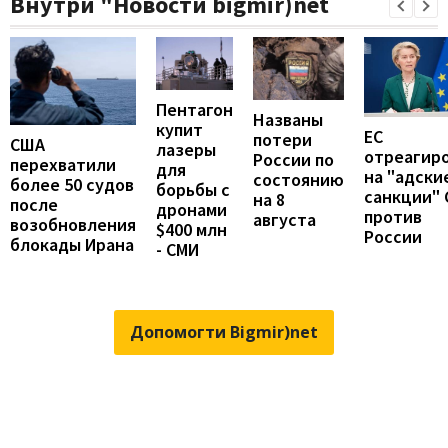
Внутри "Новости bigmir)net
Пентагон
Названы
купит
ЕС
потери
США
лазеры
отреагир
России по
перехватили
для
на "адски
состоянию
более 50 судов
борьбы с
санкции"
на 8
после
дронами
против
августа
возобновления
$400 млн
России
блокады Ирана
- СМИ
Допомогти Bigmir)net