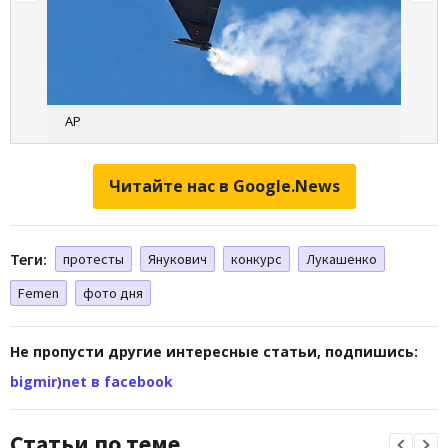
AP
Читайте нас в Google.News
Теги:
протесты
Янукович
конкурс
Лукашенко
Femen
фото дня
Не пропусти другие интересные статьи, подпишись:
bigmir)net в facebook
Статьи по теме