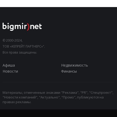
© 2000-2024,
ТОВ «КЕПРЕЙТ ПАРТНЕРС»".
Все права защищены.
Афиша
Недвижимость
Новости
Финансы
Материалы, отмеченные знаками "Реклама", "PR", "Спецпроект",
"Новости компаний", "Актуально", "Промо", публикуются на
правах рекламы.