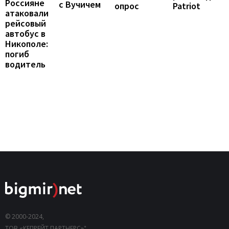
Россияне
с Вучичем
опрос
Patriot
атаковали
рейсовый
автобус в
Никополе:
погиб
водитель
© 2000-2024,
ТОВ «КЕПРЕЙТ ПАРТНЕРС»".