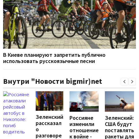
В Киеве планируют запретить публично
использовать русскоязычные песни
Внутри "Новости bigmir)net
Зеленский
Россияне
Зеленский:
рассказал
изменили
США будут
о
отношение
поставлять
разговоре
к войне -
ракеты для