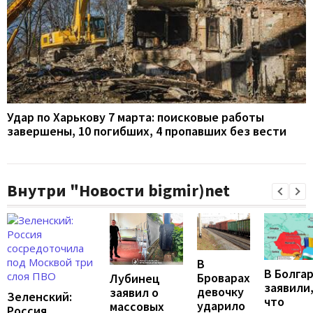
Удар по Харькову 7 марта: поисковые работы
завершены, 10 погибших, 4 пропавших без вести
Внутри "Новости bigmir)net
В
В Болга
Броварах
Лубинец
заявили
девочку
заявил о
Зеленский:
что
ударило
массовых
Россия