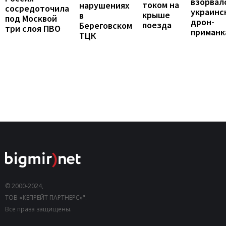
взорвал
током на
нарушениях
сосредоточила
украинс
крыше
в
под Москвой
дрон-
поезда
Береговском
три слоя ПВО
приманк
ТЦК
© 2000-2024,
ТОВ «КЕПРЕЙТ ПАРТНЕРС»".
Все права защищены.