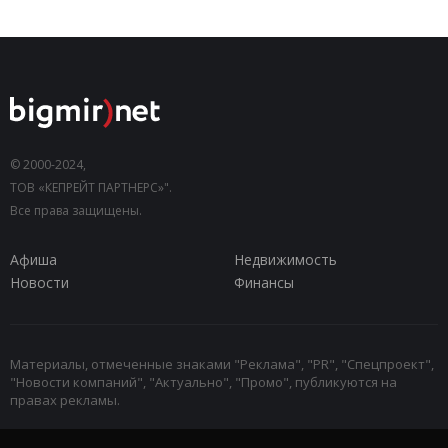
© 2000-2024,
ТОВ «КЕПРЕЙТ ПАРТНЕРС»".
Все права защищены.
Афиша
Недвижимость
Новости
Финансы
Материалы, отмеченные знаками "Реклама", "PR", "Спецпроект",
"Новости компаний", "Актуально", "Промо", публикуются на
правах рекламы.