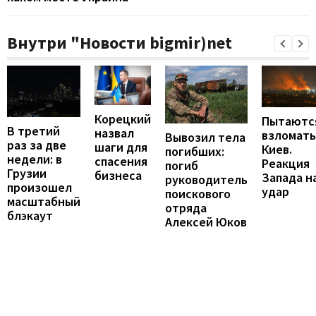
Внутри "Новости bigmir)net
Корецкий
Пытаютс
В третий
назвал
взломать
Вывозил тела
раз за две
шаги для
Киев.
погибших:
недели: в
спасения
Реакция
погиб
Грузии
бизнеса
Запада н
руководитель
произошел
удар
поискового
масштабный
отряда
блэкаут
Алексей Юков