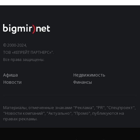
© 2000-2024,
ТОВ «КЕПРЕЙТ ПАРТНЕРС»".
Все права защищены.
Афиша
Недвижимость
Новости
Финансы
Материалы, отмеченные знаками "Реклама", "PR", "Спецпроект",
"Новости компаний", "Актуально", "Промо", публикуются на
правах рекламы.