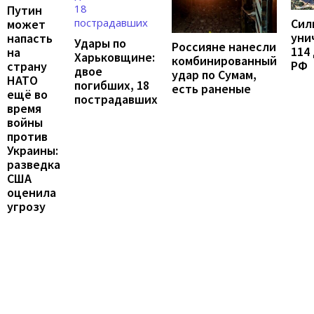
Путин
Сил
может
уни
напасть
Удары по
Россияне нанесли
114
на
Харьковщине:
комбинированный
РФ
страну
двое
удар по Сумам,
НАТО
погибших, 18
есть раненые
ещё во
пострадавших
время
войны
против
Украины:
разведка
США
оценила
угрозу