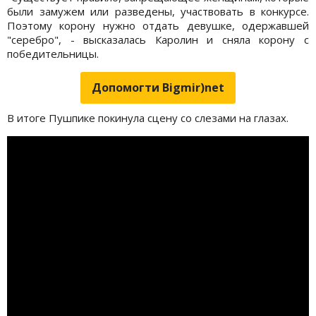
были замужем или разведены, участвовать в конкурсе.
Поэтому корону нужно отдать девушке, одержавшей
"серебро", - высказалась Каролин и сняла корону с
победительницы.
Допомогти Bigmir)net
В итоге Пушпике покинула сцену со слезами на глазах.