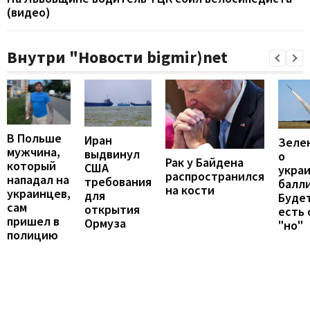
(видео)
Внутри "Новости bigmir)net
В Польше
Иран
Зеле
мужчина,
выдвинул
о
Рак у Байдена
который
США
укра
распространился
нападал на
требования
балли
на кости
украинцев,
для
Будет
сам
открытия
есть
пришел в
Ормуза
"но"
полицию