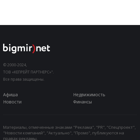
© 2000-2024,
ТОВ «КЕПРЕЙТ ПАРТНЕРС»".
Все права защищены.
Афиша
Недвижимость
Новости
Финансы
Материалы, отмеченные знаками "Реклама", "PR", "Спецпроект",
"Новости компаний", "Актуально", "Промо", публикуются на
правах рекламы.