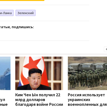
и-Ланка
Зеленский
татьи, подпишись:
Ким Чен Ын получил 22
Россия использует
нул
млрд долларов
украинских
нные
благодаря войне России
военнопленных для