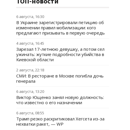
ТОП-новости
6 августа, 16:30
В Украине зарегистрировали петицию об
изменении правил мобилизации: кого
предлагают призывать в первую очередь
4 августа, 16:45
Зарезал 17-летнюю девушку, а потом сел
ужинать: жуткие подробности убийства в
Киевской области
2 августа, 22:18
СМИ: В ресторане в Москве погибла дочь
генерала
6 августа, 13:20
Виктор Ющенко занял новую должность:
что известно о его назначении
6 августа, 08:55
Трамп резко раскритиковал Хегсета из-за
нехватки ракет, — WP