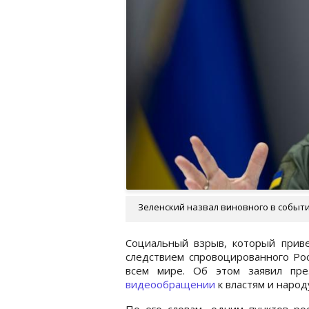
Зеленский назвал виновного в события
Социальный взрыв, который прив
следствием спровоцированного Рос
всем мире. Об этом заявил пре
видеообращении
к властям и наро
По его словам, одним пунктов ро