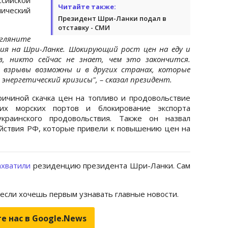
Читайте также:
мический
Президент Шри-Ланки подал в
отставку - СМИ
гляните
ия на Шри-Ланке. Шокирующий рост цен на еду и
, никто сейчас не знает, чем это закончится.
е взрывы возможны и в других странах, которые
нергетический кризисы", – сказал президент.
ричиной скачка цен на топливо и продовольствие
ких морских портов и блокирование экспорта
краинского продовольствия. Также он назвал
йствия РФ, которые привели к повышению цен на
ахватили
резиденцию президента Шри-Ланки. Сам
 если хочешь первым узнавать главные новости.
е нас в Google.News