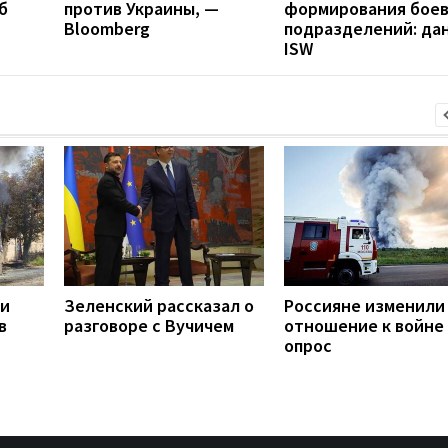
б
против Украины, —
формирования бое
Bloomberg
подразделений: да
ISW
ли
Зеленский рассказал о
Россияне изменили
в
разговоре с Вучичем
отношение к войне 
опрос