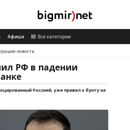
о
Афиша
Все категории
орошие новости
нил РФ в падении
Ланке
воцированный Россией, уже привел к бунту на