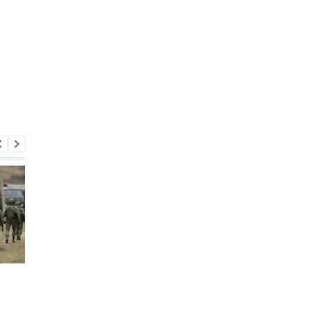
Путин может напасть
Беспилотники
на страну НАТО ещё во
атаковали склад
время войны против
Wildberries в