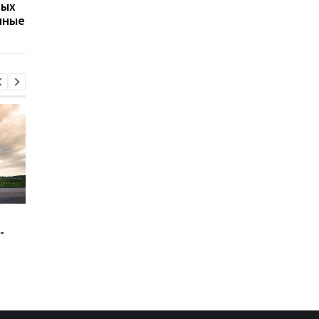
вых
Украины: разведка США
Екатеринбурге: возн
нные
оценила угрозу
крупный пожар
Зеленский: США будут
В Буковине задержа
-
поставлять ракеты для
мужчину, который
Patriot
ранил двух
полицейских