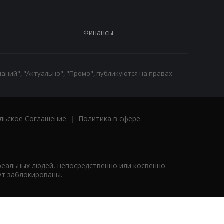
Финансы
аний", "Актуально", "Промо", публикуются на правах
льское Соглашение
|
Политика в сфере
реальных людей, непосредственно или косвенно
ут заблокированы.