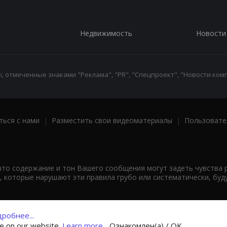
Недвижимость
Новости
 отмеченные знаками "Реклама", "PR", "Спецпроект", "Новости комп
ться с нами
|
Разместить свои видеоматериалы
|
Пользовате
что содержание и тон Вашего сообщения могут задеть чувства 
 которые нарушают эти правила грубо или систематически, буд
робнее...
ce on our website.
Learn more...
Ознакомлен(а) / OK