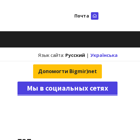
Почта
Искать
Язык сайта:
Русский
|
Українська
Допомогти Bigmir)net
Мы в социальных сетях