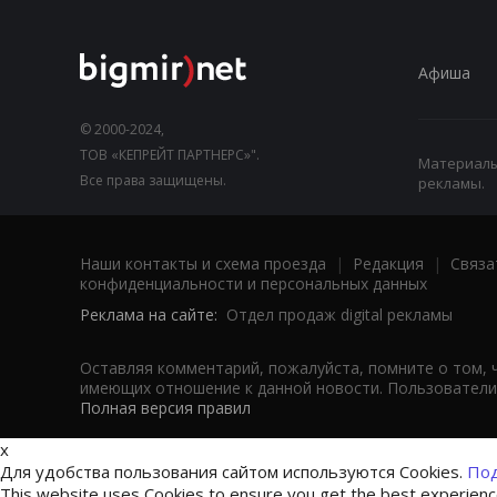
Афиша
© 2000-2024,
ТОВ «КЕПРЕЙТ ПАРТНЕРС»".
Материалы,
Все права защищены.
рекламы.
Наши контакты и схема проезда
|
Редакция
|
Связа
конфиденциальности и персональных данных
Реклама на сайте:
Отдел продаж digital рекламы
Оставляя комментарий, пожалуйста, помните о том, 
имеющих отношение к данной новости. Пользователи,
Полная версия правил
x
Для удобства пользования сайтом используются Cookies.
Под
This website uses Cookies to ensure you get the best experien