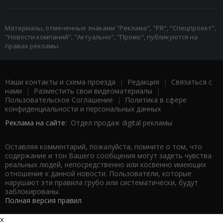
Материалы, отмеченные знаками "Реклама", "PR", "Спецпроект",
"Новости компаний", "Актуально", "Промо", публикуются на
правах рекламы.
Наши контакты и схема проезда
|
Редакция
|
Связаться с
нами
|
Разместить свои видеоматериалы
|
Пользовательское Соглашение
|
Политика в сфере
конфиденциальности и персональных данных
Реклама на сайте:
Отдел продаж digital рекламы
Оставляя комментарий, пожалуйста, помните о том, что
содержание и тон Вашего сообщения могут задеть чувства
реальных людей, непосредственно или косвенно имеющих
отношение к данной новости. Пользователи, которые
нарушают эти правила грубо или систематически, будут
заблокированы.
Полная версия правил
x