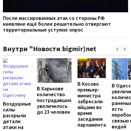
После массированных атак со стороны РФ
киевляне ещё более решительно отвергают
территориальные уступки: опрос
Внутри "Новости bigmir)net
В Косово
В Одес
В Харькове
премьер-
увелич
количество
министра
количе
пострадавших
забросали
раненых
Воздушные
увеличилось
яйцами во
есть
силы
до 23 человек
время
перебои
раскрыли
заседания
связью 
детали
парламента
водой
атаки на