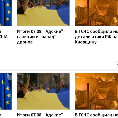
а
Итоги 07.08: "Адские"
В ГСЧС сообщили н
 США
санкции и "парад"
детали атаки РФ на
дронов
Киевщину
а
Итоги 07.08: "Адские"
В ГСЧС сообщили н