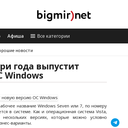
о
Афиша
Все категории
орошие новости
три года выпустит
С Windows
абочее название Windows Seven или 7, по номеру
тся в системе. Как и операционная система Vista,
 нескольких версиях, которые можно условно
знес-варианты.