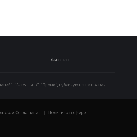
отреагировал на
из-за новых действи
решение суда по
Грузии
бальному залу
Финансы
аний", "Актуально", "Промо", публикуются на правах
льское Соглашение
|
Политика в сфере