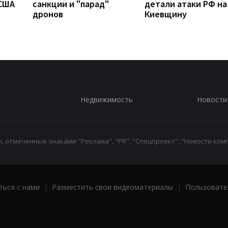
 США
санкции и "парад"
детали атаки РФ на
дронов
Киевщину
Недвижимость
Новости
 отмеченные знаками "Реклама", "PR", "Спецпроект", "Новости комп
ться с нами
|
Разместить свои видеоматериалы
|
Пользовате