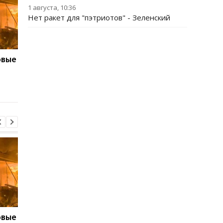
1 августа, 10:36
Нет ракет для "пэтриотов" - Зеленский
овые
Трамп резко
Запад предупредил 
отреагировал на
из-за новых действи
решение суда по
Грузии
бальному залу
овые
Трамп резко
Запад предупредил 