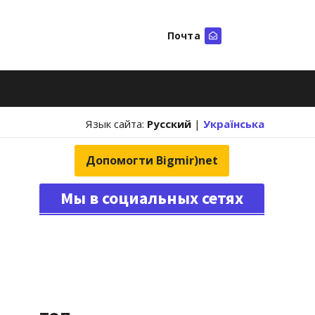
Почта
Искать
Язык сайта:
Русский
|
Українська
Допомогти Bigmir)net
Мы в социальных сетях