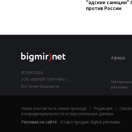
"адские санкции"
против России
Афиша
© 2000-2024,
ТОВ «КЕПРЕЙТ ПАРТНЕРС»".
Материалы,
Все права защищены.
рекламы.
Наши контакты и схема проезда
|
Редакция
|
Связа
конфиденциальности и персональных данных
Реклама на сайте:
Отдел продаж digital рекламы