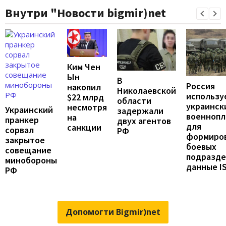
Внутри "Новости bigmir)net
Ким Чен
Ын
В
Россия
накопил
Николаевской
использу
$22 млрд
области
украинск
несмотря
Украинский
задержали
военноп
на
пранкер
двух агентов
для
санкции
сорвал
РФ
формиро
закрытое
боевых
совещание
подразде
минобороны
данные I
РФ
Допомогти Bigmir)net