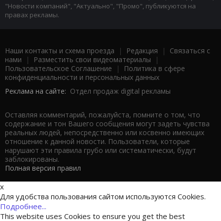
"Новости компаний", "Актуально", "Промо", публикуются на
правах рекламы.
Наши контакты и схема проезда
|
Редакция
|
Связаться с
нами
|
Разместить свои видеоматериалы
|
Пользовательское Соглашение
|
Политика в сфере
конфиденциальности и персональных данных
Реклама на сайте:
Отдел продаж digital рекламы
Оставляя комментарий, пожалуйста, помните о том, что
содержание и тон Вашего сообщения могут задеть чувства
реальных людей, непосредственно или косвенно имеющих
отношение к данной новости. Пользователи, которые
нарушают эти правила грубо или систематически, будут
заблокированы.
Полная версия правил
x
Для удобства пользования сайтом используются Cookies.
Подробнее...
This website uses Cookies to ensure you get the best