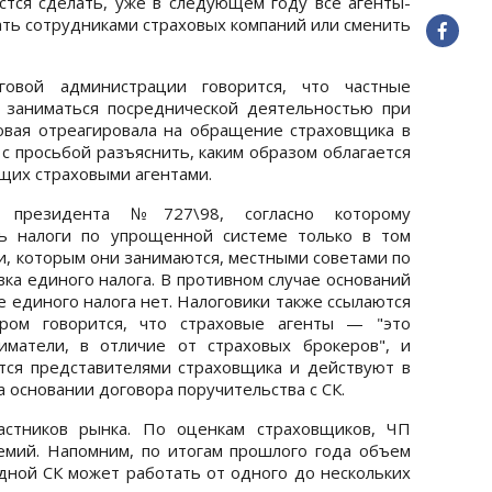
астся сделать, уже в следующем году все агенты-
ть сотрудниками страховых компаний или сменить
говой администрации говорится, что частные
 заниматься посреднической деятельностью при
овая отреагировала на обращение страховщика в
с просьбой разъяснить, каким образом облагается
щих страховыми агентами.
 президента №727\98, согласно которому
ть налоги по упрощенной системе только в том
ти, которым они занимаются, местными советами по
вка единого налога. В противном случае оснований
е единого налога нет. Налоговики также ссылаются
ором говорится, что страховые агенты — "это
иматели, в отличие от страховых брокеров", и
тся представителями страховщика и действуют в
а основании договора поручительства с СК.
астников рынка. По оценкам страховщиков, ЧП
емий. Напомним, по итогам прошлого года объем
одной СК может работать от одного до нескольких