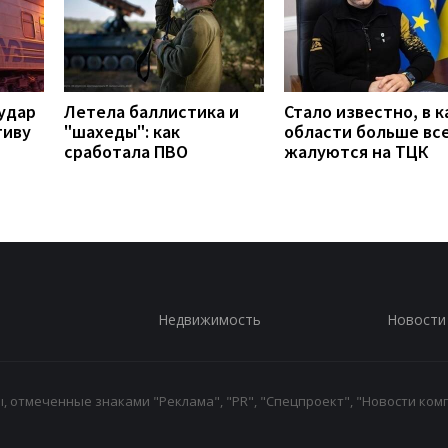
удар
Летела баллистика и
Стало известно, в к
тиву
"шахеды": как
области больше вс
сработала ПВО
жалуются на ТЦК
Недвижимость
Новости
 отмеченные знаками "Реклама", "PR", "Спецпроект", "Новости комп