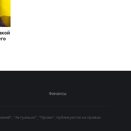
акой
15 скоплений войск РФ
США перехватили бо
его
подверглись ударам -
50 судов после
Генштаб
возобновления
блокады Ирана
Финансы
аний", "Актуально", "Промо", публикуются на правах