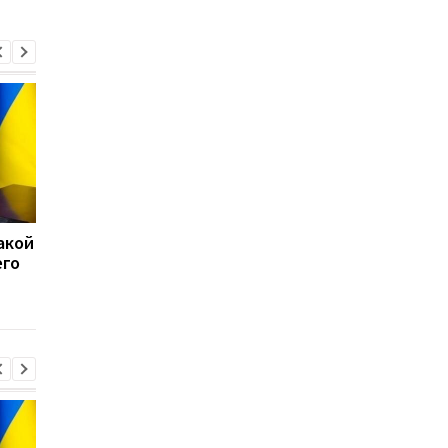
акой
15 скоплений войск РФ
США перехватили бо
его
подверглись ударам -
50 судов после
Генштаб
возобновления
блокады Ирана