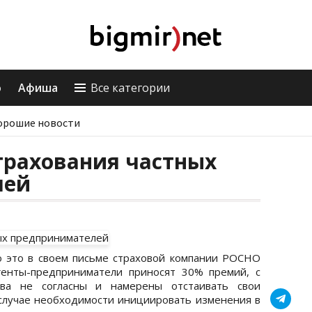
о
Афиша
Все категории
орошие новости
трахования частных
лей
 это в своем письме страховой компании РОСНО
генты-предприниматели приносят 30% премий, с
ства не согласны и намерены отстаивать свои
 случае необходимости инициировать изменения в