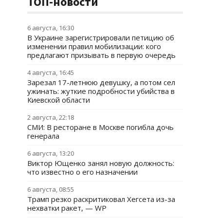
ТОП-новости
6 августа, 16:30
В Украине зарегистрировали петицию об
изменении правил мобилизации: кого
предлагают призывать в первую очередь
4 августа, 16:45
Зарезал 17-летнюю девушку, а потом сел
ужинать: жуткие подробности убийства в
Киевской области
2 августа, 22:18
СМИ: В ресторане в Москве погибла дочь
генерала
6 августа, 13:20
Виктор Ющенко занял новую должность:
что известно о его назначении
6 августа, 08:55
Трамп резко раскритиковал Хегсета из-за
нехватки ракет, — WP