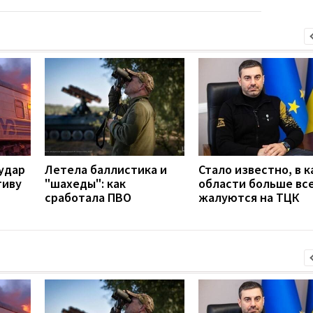
удар
Летела баллистика и
Стало известно, в к
тиву
"шахеды": как
области больше вс
сработала ПВО
жалуются на ТЦК