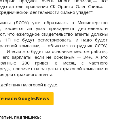
которые продают очень много полисов,— все
едседатель правления СК Оранта Олег Спилка.—
осреднической деятельности сильно упадет".
раины (ЛСОУ) уже обратилась в Министерство
, касается ли указ президента деятельности
ют, что ежегодное свидетельство агенты должны
рь ЧП не будут регистрировать, и надо будет
траховой компании,— объяснил сотрудник ЛСОУ,
— И если это будет их основным местом работы,
 его зарплаты, если не основным — 34%. А это
ованные 200 гривен в месяц с частного
ередь, повлияет на затраты страховой компании и
я для страхового агента.
действия налоговой в суде.
е нас в Google.News
татьи, подпишись: