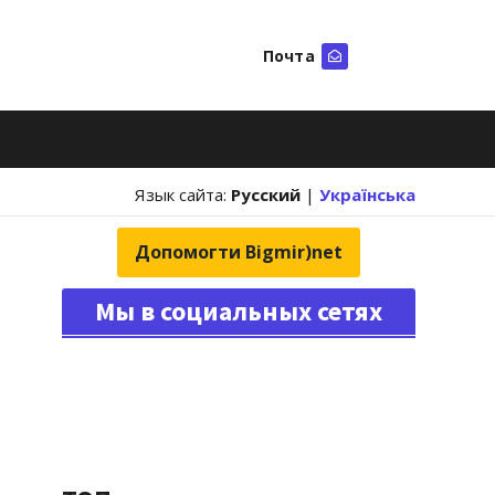
Почта
Искать
Язык сайта:
Русский
|
Українська
Допомогти Bigmir)net
Мы в социальных сетях