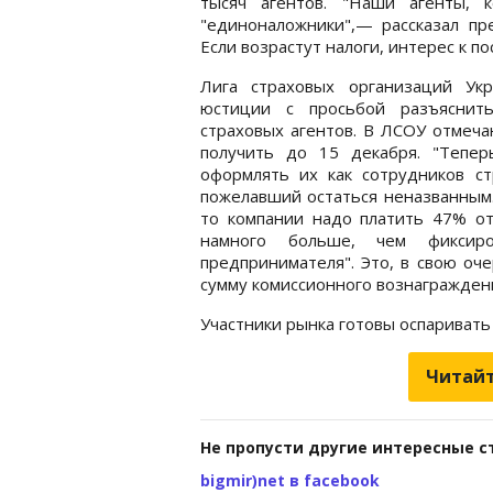
тысяч агентов. "Наши агенты, 
"единоналожники",— рассказал пр
Если возрастут налоги, интерес к п
Лига страховых организаций Ук
юстиции с просьбой разъяснить
страховых агентов. В ЛСОУ отмеча
получить до 15 декабря. "Тепе
оформлять их как сотрудников с
пожелавший остаться неназванным.
то компании надо платить 47% от
намного больше, чем фиксир
предпринимателя". Это, в свою оч
сумму комиссионного вознаграждени
Участники рынка готовы оспаривать 
Читайт
Не пропусти другие интересные с
bigmir)net в facebook