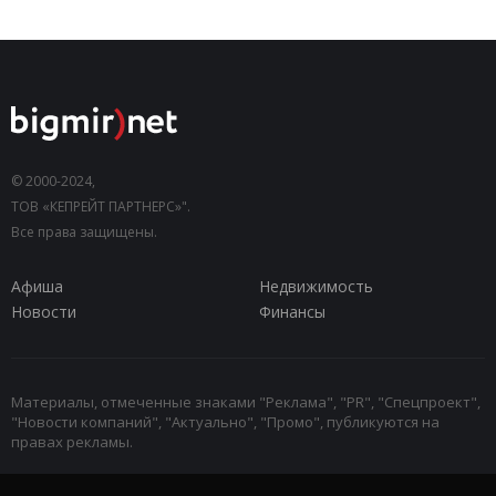
© 2000-2024,
ТОВ «КЕПРЕЙТ ПАРТНЕРС»".
Все права защищены.
Афиша
Недвижимость
Новости
Финансы
Материалы, отмеченные знаками "Реклама", "PR", "Спецпроект",
"Новости компаний", "Актуально", "Промо", публикуются на
правах рекламы.