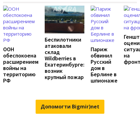
Геншт
Беспилотники
оцени
атаковали
ООН
Париж
ситуа
склад
обеспокоена
обвинил
на
Wildberries в
расширением
Русский
фрон
Екатеринбурге:
войны на
дом в
возник
территорию
Берлине в
крупный пожар
РФ
шпионаже
Допомогти Bigmir)net