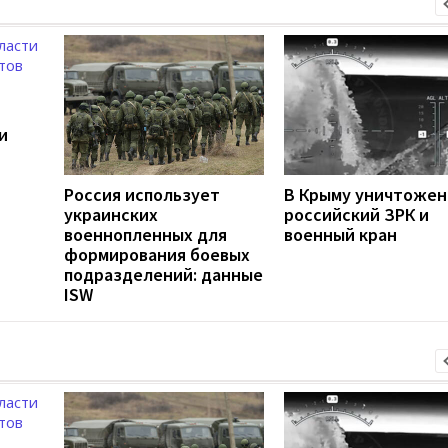
и
Россия использует
В Крыму уничтоже
украинских
российский ЗРК и
военнопленных для
военный кран
формирования боевых
подразделений: данные
ISW