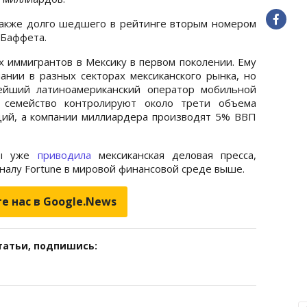
акже долго шедшего в рейтинге вторым номером
 Баффета.
х иммигрантов в Мексику в первом поколении. Ему
нии в разных секторах мексиканского рынка, но
нейший латиноамериканский оператор мобильной
о семейство контролируют около трети объема
ций, а компании миллиардера производят 5% ВВП
ты уже
приводила
мексиканская деловая пресса,
налу Fortune в мировой финансовой среде выше.
е нас в Google.News
татьи, подпишись: