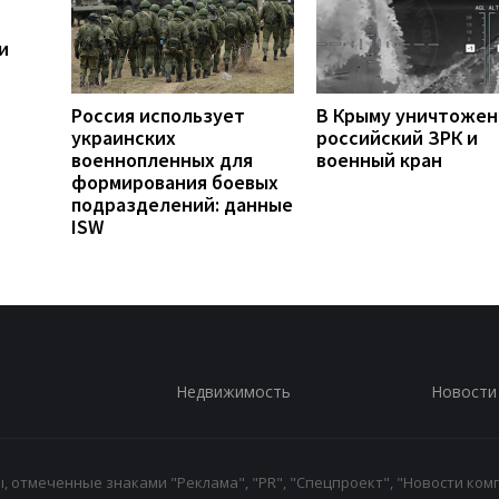
и
Россия использует
В Крыму уничтоже
украинских
российский ЗРК и
военнопленных для
военный кран
формирования боевых
подразделений: данные
ISW
Недвижимость
Новости
 отмеченные знаками "Реклама", "PR", "Спецпроект", "Новости комп