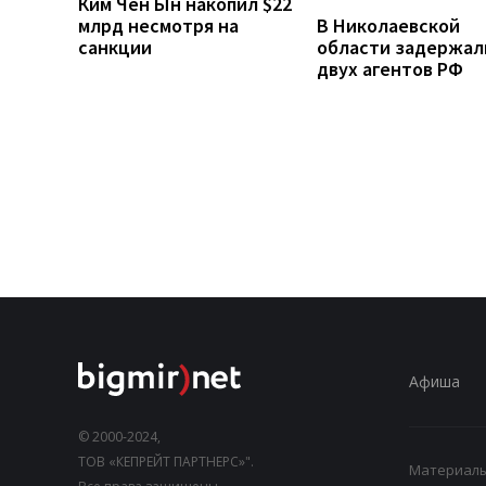
Ким Чен Ын накопил $22
млрд несмотря на
В Николаевской
санкции
области задержал
двух агентов РФ
Афиша
© 2000-2024,
ТОВ «КЕПРЕЙТ ПАРТНЕРС»".
Материалы,