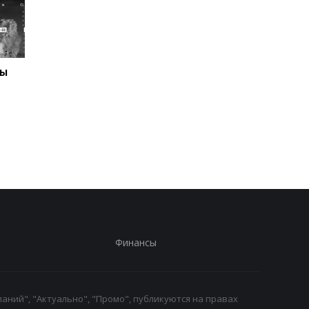
ны
Отключения света
Раскрыта схема
охватили 12 областей -
вырубки леса на 34 
Укрэнерго
Финансы
аний", "Актуально", "Промо", публикуются на правах