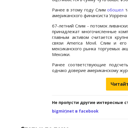
Ранее в этому году Слим
обошел
т
американского финансиста Уоррена
67-летний Слим - потомок ливански
принадлежат многочисленные компа
главным активом считается круп
связи America Movil. Слим и ег
мексиканского рынка торгуемых ак
Мексики.
Ранее соответствующие подсче
однако доверие американскому жур
Читайт
Не пропусти другие интересные с
bigmir)net в facebook