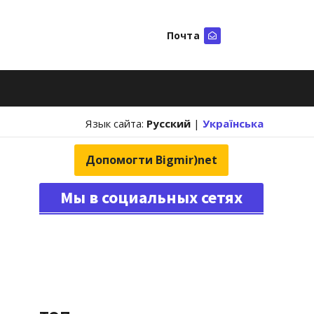
Почта
Искать
Язык сайта:
Русский
|
Українська
Допомогти Bigmir)net
Мы в социальных сетях