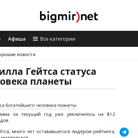
о
Афиша
Все категории
орошие новости
илла Гейтса статуса
ловека планеты
Слима за текущий год уже увеличилось на $12
дов.
йтса, много лет остававшегося лидером рейтинга,
 миллиардов.