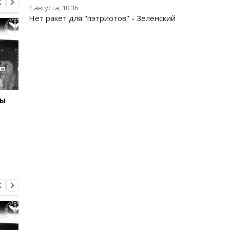
1 августа, 10:36
Нет ракет для "пэтриотов" - Зеленский
ны
Отключения света
Раскрыта схема
охватили 12 областей -
вырубки леса на 34 
Укрэнерго