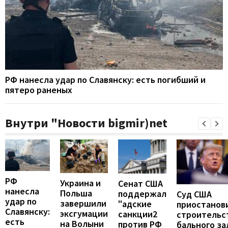
РФ нанесла удар по Славянску: есть погибший и
пятеро раненых
Внутри "Новости bigmir)net
РФ
Украина и
Сенат США
нанесла
Польша
поддержал
Суд США
удар по
завершили
"адские
приостанов
Славянску:
эксгумации
санкции2
строительс
есть
на Волыни
против РФ
бального за