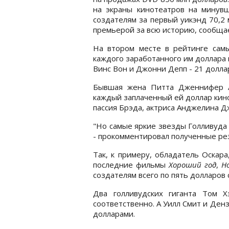
на экраны кинотеатров на минувш
создателям за первый уикэнд 70,2 
премьерой за всю историю, сообщае
На втором месте в рейтинге самы
каждого заработанного им доллара 
Винс Вон и Джонни Депп - 21 долла
Бывшая жена Питта Дженнифер Ан
каждый заплаченный ей доллар кин
пассия Брэда, актриса Анджелина Д
"Но самые яркие звезды Голливуда -
- прокомментировал полученные ре
Так, к примеру, обладатель Оскара,
последние фильмы
Хороший год
,
Н
создателям всего по пять долларов 
Два голливудских гиганта Том 
соответственно. А Уилл Смит и Де
долларами.