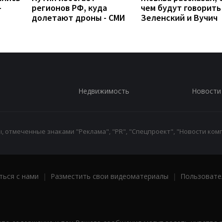
-
регионов РФ, куда
чем будут говорить
долетают дроны - СМИ
Зеленский и Вучич
Недвижимость
Новости
 отмеченные знаками "Реклама", "PR", "Спецпроект", "Новости комп
ться с нами
|
Разместить свои видеоматериалы
|
Пользовате