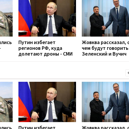
ились
Путин избегает
Жовква рассказал, 
-
регионов РФ, куда
чем будут говорить
долетают дроны - СМИ
Зеленский и Вучич
ились
Путин избегает
Жовква рассказал, 