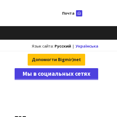
Почта
Искать
Язык сайта:
Русский
|
Українська
Допомогти Bigmir)net
Мы в социальных сетях