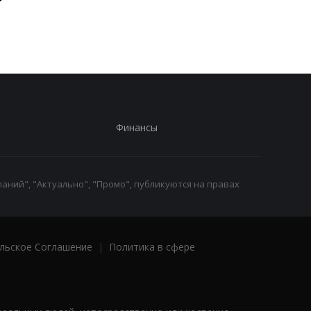
против РФ: реакция
против РФ: реакция
Зеленского
Зеленского
Финансы
аний", "Актуально", "Промо", публикуются на правах
льское Соглашение
|
Политика в сфере