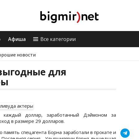
о
Афиша
Все категории
орошие новости
выгодные для
ры
а каждый доллар, заработанный Дэймоном за
оход в размере 29 долларов.
 память спецагента Борна заработали в прокате и
 Последняя серия -
Ультиматум Борна
, вышедшая