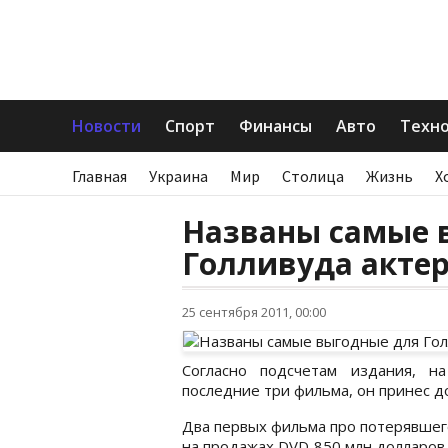
Новости
Спорт
Финансы
Авто
Техн
Главная
Украина
Мир
Столица
Жизнь
Х
Названы самые 
Голливуда акте
25 сентября 2011, 00:00
Согласно подсчетам издания, н
последние три фильма, он принес д
Два первых фильма про потерявшего
на продажах DVD 850 млн долларов.