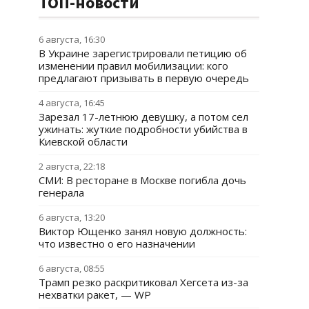
ТОП-новости
6 августа, 16:30
В Украине зарегистрировали петицию об
изменении правил мобилизации: кого
предлагают призывать в первую очередь
4 августа, 16:45
Зарезал 17-летнюю девушку, а потом сел
ужинать: жуткие подробности убийства в
Киевской области
2 августа, 22:18
СМИ: В ресторане в Москве погибла дочь
генерала
6 августа, 13:20
Виктор Ющенко занял новую должность:
что известно о его назначении
6 августа, 08:55
Трамп резко раскритиковал Хегсета из-за
нехватки ракет, — WP