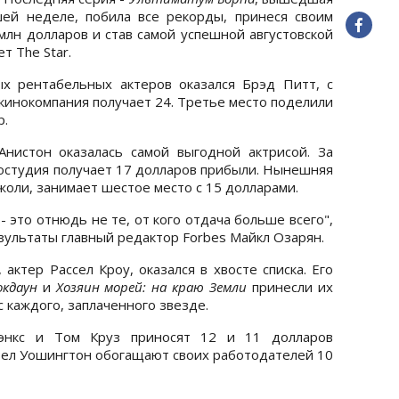
ей неделе, побила все рекорды, принеся своим
млн долларов и став самой успешной августовской
т The Star.
х рентабельных актеров оказался Брэд Питт, с
кинокомпания получает 24. Третье место поделили
р.
истон оказалась самой выгодной актрисой. За
остудия получает 17 долларов прибыли. Нынешняя
жоли, занимает шестое место с 15 долларами.
 это отнюдь не те, от кого отдача больше всего",
зультаты главный редактор Forbes Майкл Озарян.
 актер Рассел Кроу, оказался в хвосте списка. Его
окдаун
и
Хозяин морей: на краю Земли
принесли их
с каждого, заплаченного звезде.
Хэнкс и Том Круз приносят 12 и 11 долларов
нзел Уошингтон обогащают своих работодателей 10