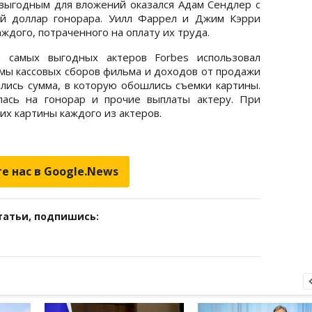
выгодным для вложений оказался Адам Сендлер с
й доллар гонорара. Уилл Фаррел и Джим Кэрри
аждого, потраченного на оплату их труда.
а самых выгодных актеров Forbes использовал
ы кассовых сборов фильма и доходов от продажи
ались сумма, в которую обошлись съемки картины.
лась на гонорар и прочие выплаты актеру. При
их картины каждого из актеров.
е нас в Google.News
татьи, подпишись: