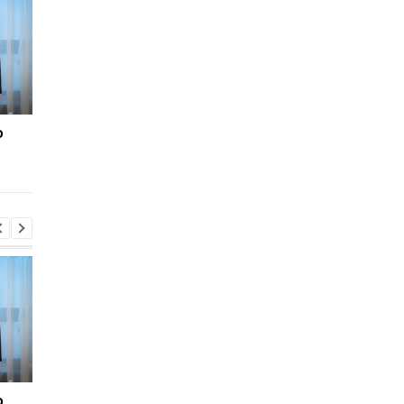
о
"Адские" санкции США
"Адские" санкции С
против РФ: реакция
против РФ: реакция
Зеленского
Зеленского
о
"Адские" санкции США
"Адские" санкции С