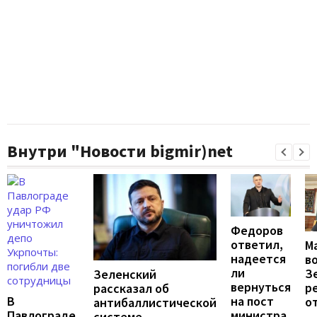
Внутри "Новости bigmir)net
Федоров
ответил,
М
надеется
в
ли
З
Зеленский
вернуться
р
рассказал об
на пост
В
о
антибаллистической
министра
Павлограде
системе