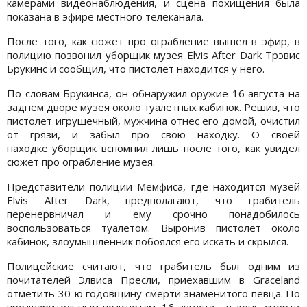
камерами видеонаблюдения, и сцена похищения была
показана в эфире местного телеканала.
После того, как сюжет про ограбление вышел в эфир, в
полицию позвонил уборщик музея Elvis After Dark Трэвис
Брукинс и сообщил, что пистолет находится у него.
По словам Брукинса, он обнаружил оружие 16 августа на
заднем дворе музея около туалетных кабинок. Решив, что
пистолет игрушечный, мужчина отнес его домой, очистил
от грязи, и забыл про свою находку. О своей
находке уборщик вспомнил лишь после того, как увидел
сюжет про ограбление музея.
Представители полиции Мемфиса, где находится музей
Elvis After Dark, предполагают, что грабитель
перенервничал и ему срочно понадобилось
воспользоваться туалетом. Выронив пистолет около
кабинок, злоумышленник побоялся его искать и скрылся.
Полицейские считают, что грабитель был одним из
почитателей Элвиса Пресли, приехавшим в Graceland
отметить 30-ю годовщину смерти знаменитого певца. По