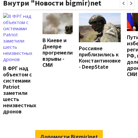
Внутри "Новости bigmir)net
Пут
В Киеве и
изб
Днепре
Россияне
рег
прогремели
приблизились к
РФ, 
взрывы -
Константиновке
дол
СМИ
- DeepState
дрон
В ФРГ над
СМИ
объектом с
системами
Patriot
заметили
шесть
неизвестных
дронов
Допомогти Bigmir)net