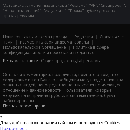
Материалы, отмеченные знаками "Реклама", "PR", "Спецпроект",
"Новости компаний", "Актуально", "Промо", публикуются на
правах рекламы.
Наши контакты и схема проезда
|
Редакция
|
Связаться с
нами
|
Разместить свои видеоматериалы
|
Пользовательское Соглашение
|
Политика в сфере
конфиденциальности и персональных данных
Реклама на сайте:
Отдел продаж digital рекламы
Оставляя комментарий, пожалуйста, помните о том, что
содержание и тон Вашего сообщения могут задеть чувства
реальных людей, непосредственно или косвенно имеющих
отношение к данной новости. Пользователи, которые
нарушают эти правила грубо или систематически, будут
заблокированы.
Полная версия правил
x
Для удобства пользования сайтом используются Cookies.
Подробнее...