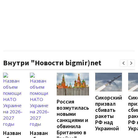
Внутри "Новости bigmir)net
Сикорский
Сик
Россия
призвал
при
возмутилась
сбивать
сби
новыми
ракеты
рак
санкциями и
РФ над
РФ 
обвинила
Украиной
Укр
Британию в
Назван
Назван