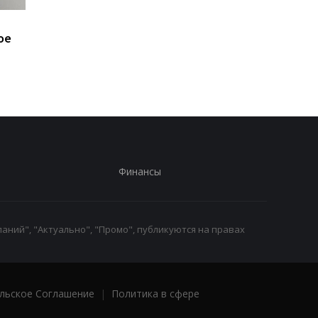
Минобороны получит
Присвоение средств
ое
налоговые данные
ПриватБанка: дело
мужчин
Коломойского
направлено в суд
Финансы
аний", "Актуально", "Промо", публикуются на правах
льское Соглашение
|
Политика в сфере