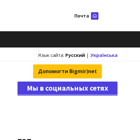
Почта
Искать
Язык сайта:
Русский
|
Українська
Допомогти Bigmir)net
Мы в социальных сетях