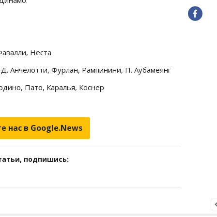
Фавалли, Неста
 Д. Анчелотти, Фурлан, Рампинини, П. Аубамеянг
рдино, Пато, Каралья, Коснер
е нас в Google.News
татьи, подпишись: