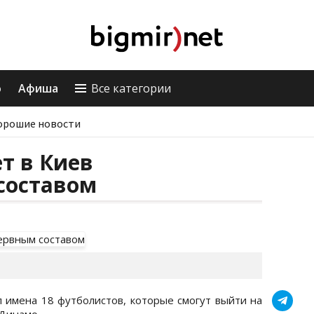
о
Афиша
Все категории
орошие новости
т в Киев
составом
имена 18 футболистов, которые смогут выйти на
 Динамо.