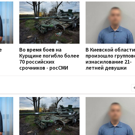
е
Во время боев на
В Киевской области
Курщине погибло более
произошло группов
70 российских
изнасилование 21-
срочников - росСМИ
летней девушки