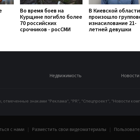
е
Во время боев на
В Киевской области
Курщине погибло более
произошло группов
70 российских
изнасилование 21-
срочников - росСМИ
летней девушки
Недвижимость
Новости
 отмеченные знаками "Реклама", "PR", "Спецпроект", "Новости комп
ться с нами
|
Разместить свои видеоматериалы
|
Пользовате