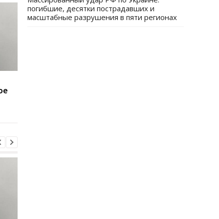
погибшие, десятки пострадавших и
масштабные разрушения в пяти регионах
Минобороны получит
Присвоение средств
ое
налоговые данные
ПриватБанка: дело
мужчин
Коломойского
направлено в суд