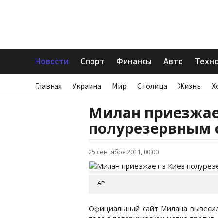
Новости
Спорт
Финансы
Авто
Техн
Главная
Украина
Мир
Столица
Жизнь
Х
Милан приезжае
полурезервным 
25 сентября 2011, 00:00
AP
Официальный сайт Милана вывесил 
поле в товарищеском матче против