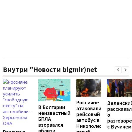
Внутри "Новости bigmir)net
Россияне
Зеленски
В Болгарии
атаковали
рассказал
неизвестный
рейсовый
о
БПЛА
автобус в
разговоре
взорвался
Никополе:
с Вучичем
вблизи
погиб
Россияне