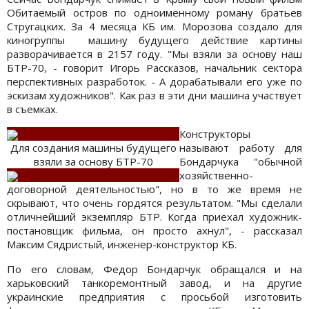
Обитаемый остров по одноименному роману братьев
Стругацких. За 4 месяца КБ им. Морозова создало для
киногруппы машину будущего действие картины
разворачивается в 2157 году. "Мы взяли за основу наш
БТР-70, - говорит Игорь Рассказов, начальник сектора
перспективных разработок. - А дорабатывали его уже по
эскизам художников". Как раз в эти дни машина участвует
в съемках.
Конструкторы
Для создания машины будущего
называют работу для
взяли за основу БТР-70
Бондарчука "обычной
хозяйственно-
договорной деятельностью", но в то же время не
скрывают, что очень гордятся результатом. "Мы сделали
отличнейший экземпляр БТР. Когда приехал художник-
постановщик фильма, он просто ахнул", - рассказал
Максим Сядристый, инженер-конструктор КБ.
По его словам, Федор Бондарчук обращался и на
харьковский танкоремонтный завод, и на другие
украинские предприятия с просьбой изготовить