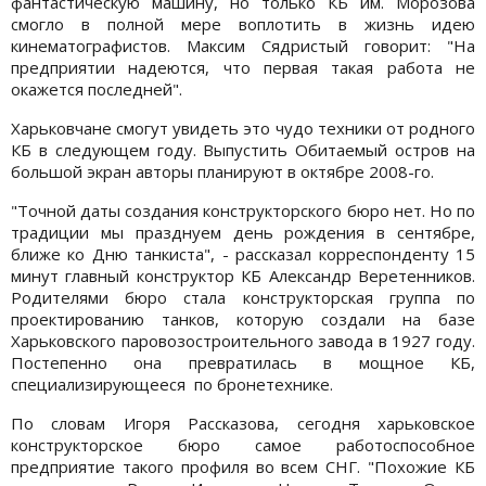
фантастическую машину, но только КБ им. Морозова
смогло в полной мере воплотить в жизнь идею
кинематографистов. Максим Сядристый говорит: "На
предприятии надеются, что первая такая работа не
окажется последней".
Харьковчане смогут увидеть это чудо техники от родного
КБ в следующем году. Выпустить Обитаемый остров на
большой экран авторы планируют в октябре 2008-го.
"Точной даты создания конструкторского бюро нет. Но по
традиции мы празднуем день рождения в сентябре,
ближе ко Дню танкиста", - рассказал корреспонденту 15
минут главный конструктор КБ Александр Веретенников.
Родителями бюро стала конструкторская группа по
проектированию танков, которую создали на базе
Харьковского паровозостроительного завода в 1927 году.
Постепенно она превратилась в мощное КБ,
специализирующееся по бронетехнике.
По словам Игоря Рассказова, сегодня харьковское
конструкторское бюро самое работоспособное
предприятие такого профиля во всем СНГ. "Похожие КБ