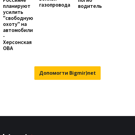
газопровода
водитель
планируют
усилить
"свободную
охоту" на
автомобили
-
Херсонская
ОВА
Допомогти Bigmir)net