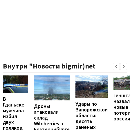
Внутри "Новости bigmir)net
Геншт
В
назвал
Удары по
Гданьске
Дроны
новые
Запорожской
мужчина
атаковали
потер
области:
избил
склад
росси
десять
двух
Wildberries в
раненых
поляков,
Екатеринбурге