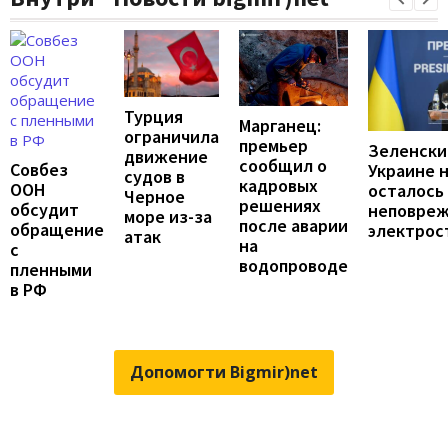
Турция
Марганец:
ограничила
премьер
Зеленски
движение
сообщил о
Совбез
Украине 
судов в
кадровых
ООН
осталось
Черное
решениях
обсудит
неповре
море из-за
после аварии
обращение
электрос
атак
на
с
водопроводе
пленными
в РФ
Допомогти Bigmir)net