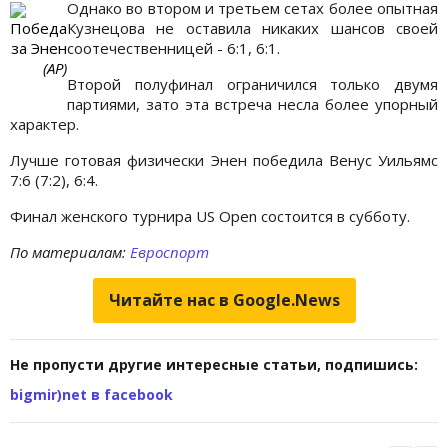
Однако во втором и третьем сетах более опытная
Победа
Кузнецова не оставила никаких шансов своей
за Энен
соотечественницей - 6:1, 6:1.
(АР)
Второй полуфинал ограничился только двумя
партиями, зато эта встреча несла более упорный
характер.
Лучше готовая физически Энен победила Венус Уильямс
7:6 (7:2), 6:4.
Финал женского турнира US Open состоится в субботу.
По материалам:
Евроспорт
Читайте нас в Google.News
Не пропусти другие интересные статьи, подпишись:
bigmir)net в facebook