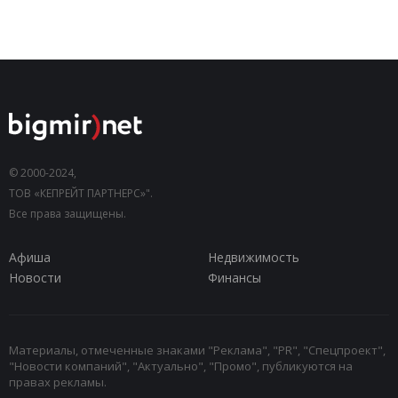
© 2000-2024,
ТОВ «КЕПРЕЙТ ПАРТНЕРС»".
Все права защищены.
Афиша
Недвижимость
Новости
Финансы
Материалы, отмеченные знаками "Реклама", "PR", "Спецпроект",
"Новости компаний", "Актуально", "Промо", публикуются на
правах рекламы.