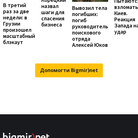
Пытаютс
В третий
назвал
взломать
Вывозил тела
раз за две
шаги для
Киев.
погибших:
недели: в
спасения
Реакция
погиб
Грузии
бизнеса
Запада н
руководитель
произошел
удар
поискового
масштабный
отряда
блэкаут
Алексей Юков
Допомогти Bigmir)net