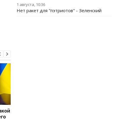
1 августа, 10:36
Нет ракет для "пэтриотов" - Зеленский
акой
15 скоплений войск РФ
США перехватили бо
его
подверглись ударам -
50 судов после
Генштаб
возобновления
блокады Ирана