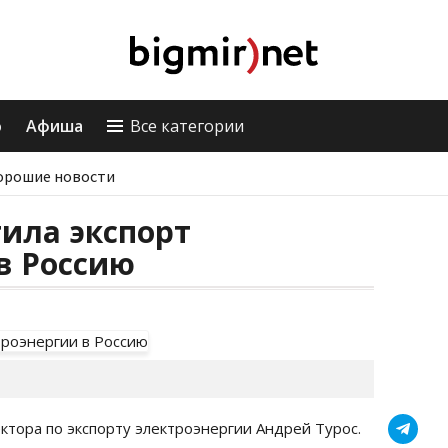
о
Афиша
Все категории
орошие новости
ила экспорт
в Россию
тора по экспорту электроэнергии Андрей Турос.