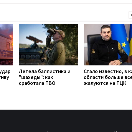
удар
Летела баллистика и
Стало известно, в к
тиву
"шахеды": как
области больше вс
сработала ПВО
жалуются на ТЦК