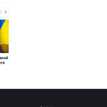
акой
15 скоплений войск РФ
США перехватили бо
его
подверглись ударам -
50 судов после
Генштаб
возобновления
блокады Ирана