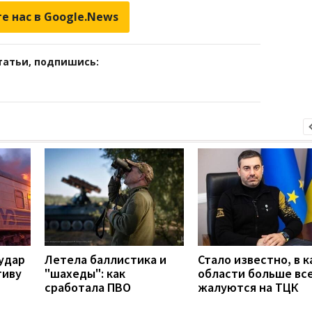
е нас в Google.News
татьи, подпишись:
удар
Летела баллистика и
Стало известно, в к
тиву
"шахеды": как
области больше вс
сработала ПВО
жалуются на ТЦК