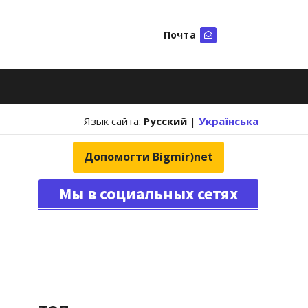
Почта
Искать
Язык сайта:
Русский
|
Українська
Допомогти Bigmir)net
Мы в социальных сетях