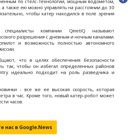
ненным по стелс-технологии, мощным водометом,
, а также ею можно управлять на расстоянии до 30
язательно, чтобы катер находился в поле зрения
 специалисты компании QinetiQ называют
сокого разрешения с дневным и ночным каналами.
топилот и возможность полностью автономного
иссии.
бщают, что в целях обеспечения безопасности
ть так, чтобы он избегал определенных районов
entry идеально подходит на роль разведчика и
овинки - все же ее высокая скорость, которая
метра в час. Кроме того, новый катер-робот может
сти часов.
е нас в Google.News