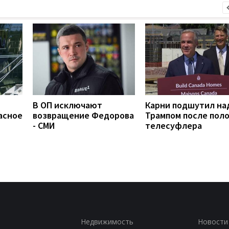
В ОП исключают
Карни подшутил на
асное
возвращение Федорова
Трампом после пол
- СМИ
телесуфлера
Недвижимость
Новости