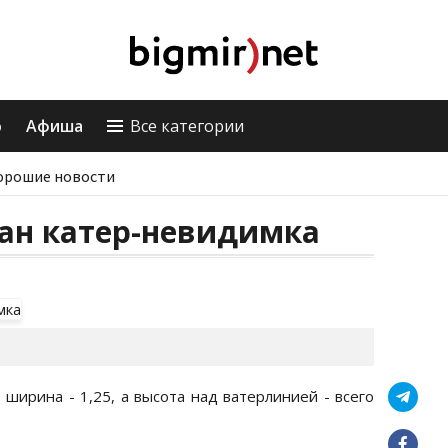
о
Афиша
Все категории
орошие новости
дан катер-невидимка
 ширина - 1,25, а высота над ватерлинией - всего