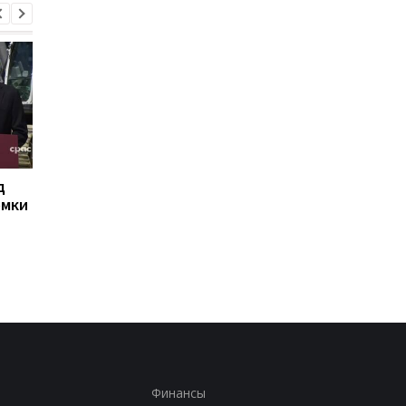
д
РФ сбросила на Сумы
Иран угрожает
омки
четыре КАБа: есть
соседним странам
пострадавшие
ударами в случае но
атак США - СМИ
Финансы