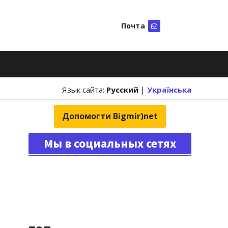
Почта
Искать
Язык сайта:
Русский
|
Українська
Допомогти Bigmir)net
Мы в социальных сетях