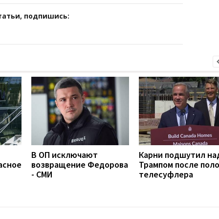
татьи, подпишись:
В ОП исключают
Карни подшутил на
асное
возвращение Федорова
Трампом после пол
- СМИ
телесуфлера