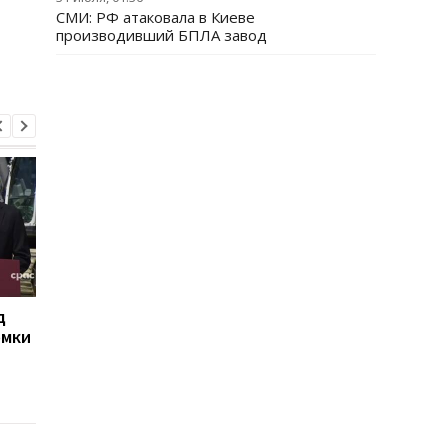
СМИ: РФ атаковала в Киеве
производивший БПЛА завод
д
РФ сбросила на Сумы
Иран угрожает
омки
четыре КАБа: есть
соседним странам
пострадавшие
ударами в случае но
атак США - СМИ