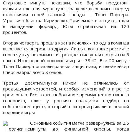
Стартовые минуты показали, что борьба предстоит
вязкая и плотная. Французы сразу же вырвались вперед
стараниями своей главной звезды - Тони Паркера.
У россиян блистал Кириленко. Причем как в защите, так и
в нападении форвард Юты отрабатывал на 120
процентов.
Вторая четверть прошла как на качелях - то одна команда
вырывается вперед, то другая. Лишь в концовке россияне
снова чуть успокоились, и трехцветные ушли в отрыв на 6
очков. Итог первой половины игры - 39:42. Все 20 минут
Тони Паркера опекали разные защитники, и плеймейкер
Сперс набрал всего 8 очков.
Третья десятиминутка ничем не отличалась от
предыдущих четвертей, и особых изменений в игре не
произошло. Все то же небольшое преимущество нашего
соперника, плюс у россиян наладился подбор на
собственном щите, который они проигрывали в первой
половине игры.
Основные события матча развернулись за 2,5
Новички не
минуты до финальной сирены, когда