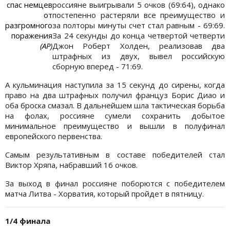
спас немцев
россияне выигрывали 5 очков (69:64), однако
от
постепенно растеряли все преимущество и
разгромного
за полторы минуты счет стал равным - 69:69.
поражения
За 24 секунды до конца четвертой четверти
(AP)
Джон Роберт Холден, реализовав два
штрафных из двух, вывел российскую
сборную вперед - 71:69.
А кульминация наступила за 15 секунд до сирены, когда
право на два штрафных получил француз Борис Диао и
оба броска смазал. В дальнейшем шла тактическая борьба
на фолах, россияне сумели сохранить добытое
минимальное преимущество и вышли в полуфинал
европейского первенства.
Самым результативным в составе победителей стал
Виктор Хряпа, набравший 16 очков.
За выход в финал россияне поборются с победителем
матча Литва - Хорватия, который пройдет в пятницу.
1/4 финала