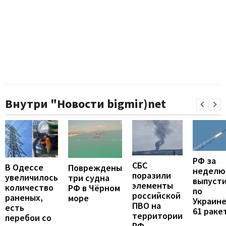
Внутри "Новости bigmir)net
РФ за
СБС
В Одессе
Повреждены
неделю
поразили
увеличилось
три судна
выпуст
элементы
количество
РФ в Чёрном
по
российской
раненых,
море
Украин
ПВО на
есть
61 раке
территории
перебои со
РФ