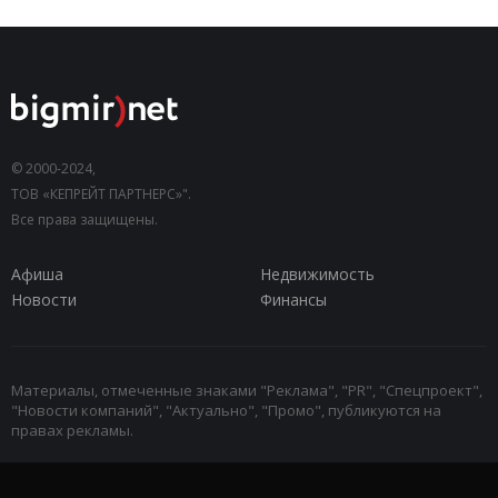
© 2000-2024,
ТОВ «КЕПРЕЙТ ПАРТНЕРС»".
Все права защищены.
Афиша
Недвижимость
Новости
Финансы
Материалы, отмеченные знаками "Реклама", "PR", "Спецпроект",
"Новости компаний", "Актуально", "Промо", публикуются на
правах рекламы.