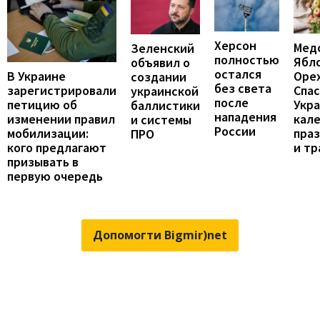
Херсон
Мед
Зеленский
полностью
Ябл
объявил о
остался
В Украине
Оре
создании
без света
зарегистрировали
Спас
украинской
после
петицию об
Укра
баллистики
нападения
изменении правил
кал
и системы
России
мобилизации:
пра
ПРО
кого предлагают
и т
призывать в
первую очередь
Допомогти Bigmir)net