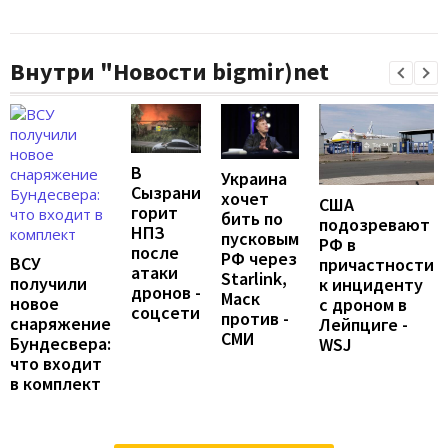
Внутри "Новости bigmir)net
В
Украина
Сызрани
хочет
США
горит
бить по
подозревают
НПЗ
пусковым
РФ в
после
РФ через
ВСУ
причастности
атаки
Starlink,
получили
к инциденту
дронов -
Маск
новое
с дроном в
соцсети
против -
снаряжение
Лейпциге -
СМИ
Бундесвера:
WSJ
что входит
в комплект