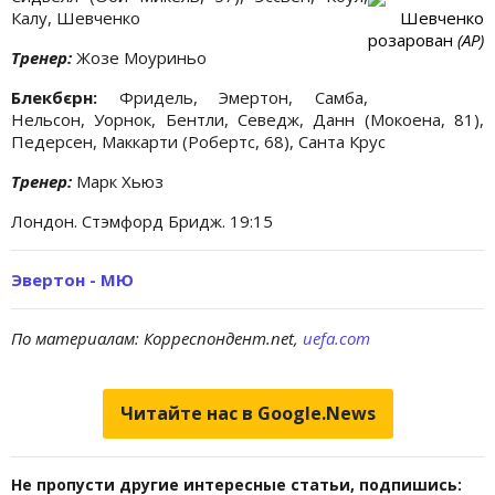
Калу, Шевченко
Шевченко
розарован
(АР)
Тренер:
Жозе Моуриньо
Блекбєрн:
Фридель, Эмертон, Самба,
Нельсон, Уорнок, Бентли, Севедж, Данн (Мокоена, 81),
Педерсен, Маккарти (Робертс, 68), Санта Крус
Тренер:
Марк Хьюз
Лондон. Стэмфорд Бридж. 19:15
Эвертон - МЮ
По материалам: Корреспондент.net,
uefa.com
Читайте нас в Google.News
Не пропусти другие интересные статьи, подпишись: