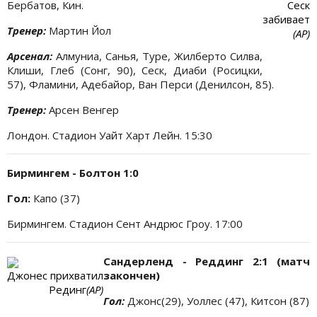
Бербатов, Кин.
Сеск
забивает
Тренер:
Мартин Йол
(АР)
Арсенал:
Алмуниа, Санья, Туре, Жилберто Силва,
Клиши, Глеб (Сонг, 90), Сеск, Диаби (Росицки,
57), Фламини, Адебайор, Ван Перси (Денилсон, 85).
Тренер:
Арсен Венгер
Лондон. Стадион Уайт Харт Лейн. 15:30
Бирмингем - Болтон 1:0
Гол:
Капо (37)
Бирмингем. Стадион Сент Андрюс Гроу. 17:00
Сандерленд - Реддинг 2:1 (матч
Джонес прихватил
закончен)
Рединг
(АР)
Гол:
Джонс(29), Уоллес (47), Китсон (87)