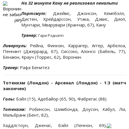
На 32 минуте Кану не реализовал пенальти
Воронин
Портсмут:
Джеймс, Джонсон, Кемпбэлл,
не забил
Дистен, Хрейдарссон, Утака, Дэвис, Диоп,
(АР)
Мунтари, Мварувари (Кранчар, 67), Кану
Тренер:
Гари Рэднапп
Ливерпуль:
Рейна, Финнэн, Каррагер, Аггер, Арбелоа,
Пеннант (Джеррард, 67), Сиссоко, Алонсо (Бабель, 77),
Бенаюн, Крауч (Торрес, 62), Воронин
Тренер:
Рафа Бенитез
Тотенхэм (Лондон) - Арсенал (Лондон) - 1:3 (матч
закончен)
Голы:
Бэйл (15), Адебайор (65, 90), Фабрегас (88)
Тотенхэм:
Робинсон, Шимбонда, Доусон, Кабул, Ли,
Мальбранк (Бент, 82),
Хаддлстоун, Дженас, Бэйл (Леннон, 69),