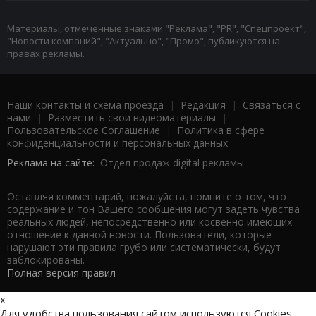
Материалы, отмеченные знаками "Реклама", "PR", "Спецпроект",
"Новости компаний", "Актуально", "Промо", публикуются на
правах рекламы.
Наши контакты и схема проезда
|
Редакция
|
Связаться с
нами
|
Разместить свои видеоматериалы
|
Пользовательское Соглашение
|
Политика в сфере
конфиденциальности и персональных данных
Реклама на сайте:
Отдел продаж digital рекламы
Оставляя комментарий, пожалуйста, помните о том, что
содержание и тон Вашего сообщения могут задеть чувства
реальных людей, непосредственно или косвенно имеющих
отношение к данной новости. Пользователи, которые
нарушают эти правила грубо или систематически, будут
заблокированы.
Полная версия правил
x
Для удобства пользования сайтом используются Cookies.