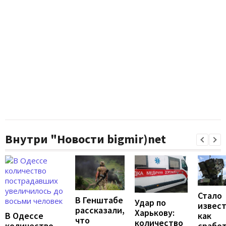
Внутри "Новости bigmir)net
Стало
В Генштабе
Удар по
извест
рассказали,
Харькову:
В Одессе
как
что
количество
количество
срабо