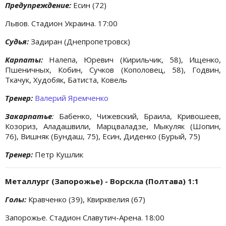
Предупреждение:
Есин (72)
Львов. Стадион Украина. 17:00
Судья:
Задиран (Днепропетровск)
Карпаты:
Налепа, Юревич (Кирильчик, 58), Ищенко,
Пшеничных, Кобин, Сучков (Кополовец, 58), Годвин,
Ткачук, Худобяк, Батиста, Ковель
Тренер:
Валерий Яремченко
Закарпатье
:
Бабенко, Чижевский, Браила, Кривошеев,
Козориз, Аладашвили, Марцваладзе, Мыкуляк (Шопин,
76), Вишняк (Бундаш, 75), Есин, Диденко (Бурый, 75)
Тренер:
Петр Кушлик
Металлург (Запорожье) - Ворскла (Полтава) 1:1
Голы:
Кравченко (39), Квирквелия (67)
Запорожье. Стадион Славутич-Арена. 18:00