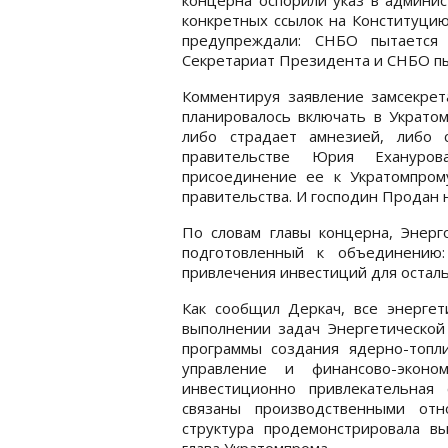
конкретных ссылок на Конституцию
предупреждали: СНБО пытается 
Секретариат Президента и СНБО пыт
Комментируя заявление замсекре
планировалось включать в Украто
либо страдает амнезией, либо 
правительстве Юрия Ехануров
присоединение ее к Укратомпром
правительства. И господин Продан н
По словам главы концерна, Энерг
подготовленный к объединению
привлечения инвестиций для остал
Как сообщил Деркач, все энергет
выполнении задач Энергетической
программы создания ядерно-топл
управление и финансово-эконом
инвестиционно привлекательная 
связаны производственными от
структура продемонстрировала вы
глава Укратомпрома.