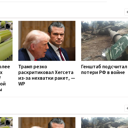
олее
Трамп резко
Генштаб подсчитал
х
раскритиковал Хегсета
потери РФ в войне
W
из-за нехватки ракет, —
вой
WP
ы