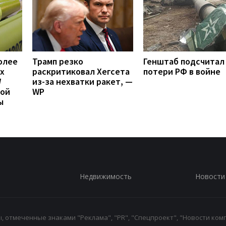
олее
Трамп резко
Генштаб подсчитал
х
раскритиковал Хегсета
потери РФ в войне
W
из-за нехватки ракет, —
вой
WP
ы
Недвижимость
Новости
 отмеченные знаками "Реклама", "PR", "Спецпроект", "Новости комп