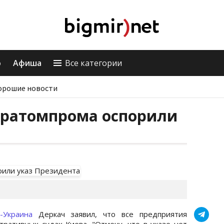
о
Афиша
Все категории
орошие новости
кратомпрома оспорили
а
Ъ-Украина
Деркач заявил, что все предприятия
тративных судах Киева. "Отмечу, что в указе нет