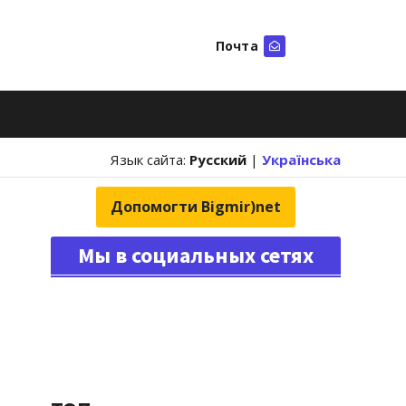
Почта
Искать
Язык сайта:
Русский
|
Українська
Допомогти Bigmir)net
Мы в социальных сетях