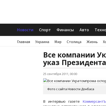
Новости
Спорт
Финансы
Авто
Техн
Главная
Украина
Мир
Столица
Жизнь
Х
Все компании У
указ Президент
25 сентября 2011, 00:00
Фото с сайта Новости Донбаса
В интервью газете
Коммерсант
концерна оспорили указ в админис