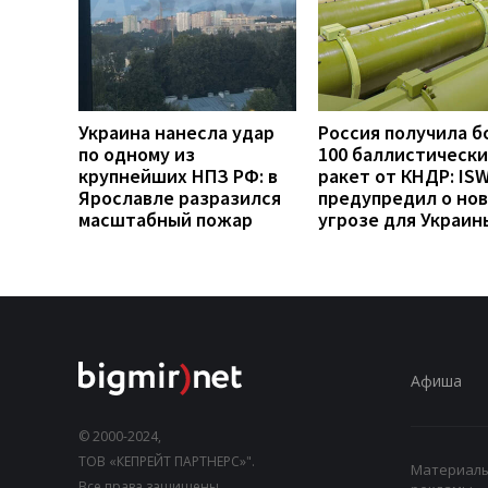
Украина нанесла удар
Россия получила б
по одному из
100 баллистически
крупнейших НПЗ РФ: в
ракет от КНДР: IS
Ярославле разразился
предупредил о но
масштабный пожар
угрозе для Украин
Афиша
© 2000-2024,
ТОВ «КЕПРЕЙТ ПАРТНЕРС»".
Материалы,
Все права защищены.