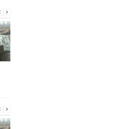
Итоги 5.8: Удар по Киеву
В Италии двое суток
и нехватка
искали выброшенны
антибаллистики
лотерейный билет с
выигрышем