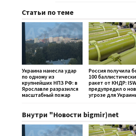
Статьи по теме
Украина нанесла удар
Россия получила б
по одному из
100 баллистически
крупнейших НПЗ РФ: в
ракет от КНДР: IS
Ярославле разразился
предупредил о но
масштабный пожар
угрозе для Украин
Внутри "Новости bigmir)net