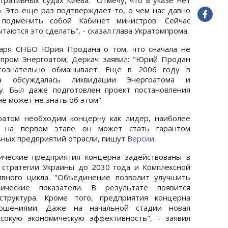
. Это еще раз подтверждает то, о чем нас давно
подменить собой Кабинет министров. Сейчас
аются это сделать", - сказал глава Укратомпрома.
таря СНБО Юрия Продана о том, что сначала не
мпром Энергоатом, Деркач заявил: "Юрий Продан
сознательно обманывает. Еще в 2006 году в
а обсуждалась ликвидации Энергоатома и
у. Был даже подготовлен проект постановления
е может не знать об этом".
оатом необходим концерну как лидер, наиболее
: на первом этапе он может стать гарантом
ьных предприятий отрасли, пишут
Версии
.
ические предприятия концерна задействованы в
 стратегии Украины до 2030 года и Комплексной
ивного цикла. "Объединение позволит улучшить
ические показатели. В результате появится
структура. Кроме того, предприятия концерна
ношениями. Даже на начальной стадии новая
сокую экономическую эффективность", - заявил