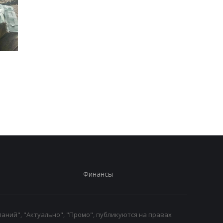
Итоги 5.8: Удар по Киеву
В Италии двое суток
и нехватка
искали выброшенны
антибаллистики
лотерейный билет с
выигрышем
Финансы
аний", "Актуально", "Промо", публикуются на правах