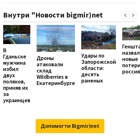
Внутри "Новости bigmir)net
Геншт
В
назвал
Удары по
Гданьске
Дроны
новые
Запорожской
мужчина
атаковали
потер
области:
избил
склад
росси
десять
двух
Wildberries в
раненых
поляков,
Екатеринбурге
приняв их
за
украинцев
Допомогти Bigmir)net