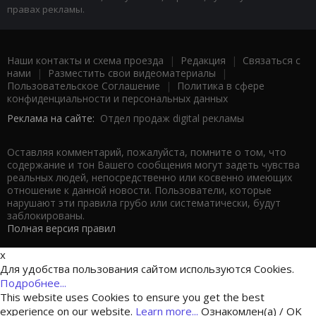
правах рекламы.
Наши контакты и схема проезда
|
Редакция
|
Связаться с
нами
|
Разместить свои видеоматериалы
|
Пользовательское Соглашение
|
Политика в сфере
конфиденциальности и персональных данных
Реклама на сайте:
Отдел продаж digital рекламы
Оставляя комментарий, пожалуйста, помните о том, что
содержание и тон Вашего сообщения могут задеть чувства
реальных людей, непосредственно или косвенно имеющих
отношение к данной новости. Пользователи, которые
нарушают эти правила грубо или систематически, будут
заблокированы.
Полная версия правил
x
Для удобства пользования сайтом используются Cookies.
Подробнее...
This website uses Cookies to ensure you get the best
experience on our website.
Learn more...
Ознакомлен(а) / OK