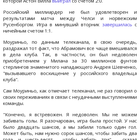
которой Астон Вилла
выиграл
со счетом 2:0.
Российский миллиардер не был удовлетворен и
результатами матча между Челси и норвежским
Русенборгом. Игра в минувший вторник
завершилась
с
ничейным счетом 1:1.
Моуриньо, по данным телеканала, в свою очередь,
раздражал тот факт, что Абрамович все чаще вмешивался
в дела клуба. Так, в частности, он был недоволен
приобретением у Милана за 30 миллионов фунтов
стерлингов знаменитого нападающего Андрея Шевченко,
"вызывавшего восхищение у российского владельца
клуба".
Сам Моуриньо, как отмечает телеканал, не раз говорил о
своих переживаниях в связи с неудачными выступлениями
команды.
"Конечно, я встревожен. Я недоволен. Мы не можем
забивать голы. Я разочарован, игра была простой. У нас
было двадцать шансов, а мы забили только один гол.
Может быть, нам нужно сорок шансов, чтобы забить два
гола, и шестьдесят - чтобы забить три", - сказал