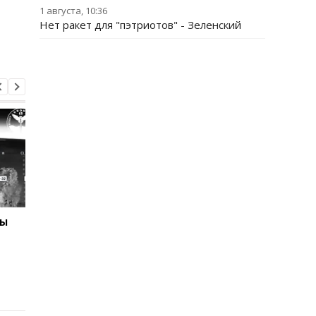
1 августа, 10:36
Нет ракет для "пэтриотов" - Зеленский
ны
Отключения света
Раскрыта схема
охватили 12 областей -
вырубки леса на 34 
Укрэнерго