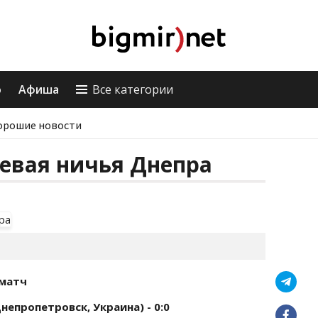
о
Афиша
Все категории
орошие новости
тевая ничья Днепра
 матч
епропетровск, Украина) - 0:0