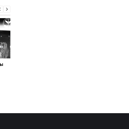
ны
Отключения света
Раскрыта схема
охватили 12 областей -
вырубки леса на 34 
Укрэнерго