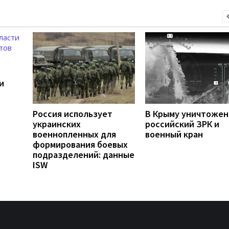
и
Россия использует
В Крыму уничтоже
украинских
российский ЗРК и
военнопленных для
военный кран
формирования боевых
подразделений: данные
ISW