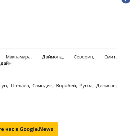
 Макнамара, Даймонд, Северин, Смит,
идайн
ун, Шелаев, Самодин, Воробей, Русол, Денисов,
е нас в Google.News