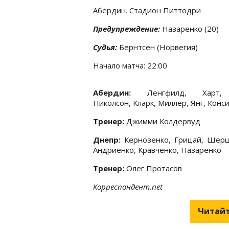
Абердин. Стадион Питтодри
Предупреждение:
Назаренко (20)
Судья:
Бернтсен (Норвегия)
Начало матча: 22:00
Абердин:
Ленгфилд, Харт,
Николсон, Кларк, Миллер, Янг, Конс
Тренер:
Джимми Колдервуд
Днепр:
Кернозенко, Грицай, Шерш
Андриенко, Кравченко, Назаренко
Тренер:
Олег Протасов
Корреспондент.net
Читайт