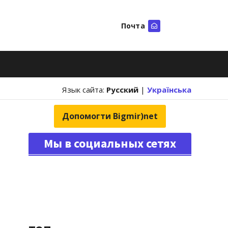
Почта
Искать
Язык сайта:
Русский
|
Українська
Допомогти Bigmir)net
Мы в социальных сетях