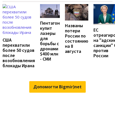
Пентагон
Названы
купит
ЕС
потери
лазеры
отреагир
России по
для
США
на "адски
состоянию
борьбы с
перехватили
санкции"
на 8
дронами
более 50 судов
против
августа
$400 млн
после
России
- СМИ
возобновления
блокады Ирана
Допомогти Bigmir)net