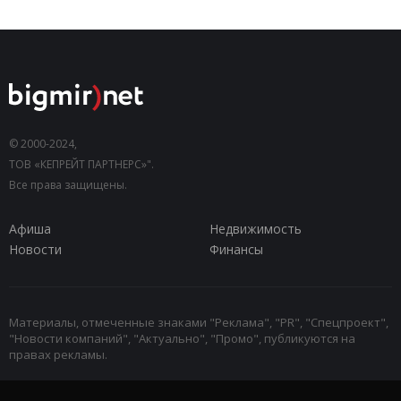
© 2000-2024,
ТОВ «КЕПРЕЙТ ПАРТНЕРС»".
Все права защищены.
Афиша
Недвижимость
Новости
Финансы
Материалы, отмеченные знаками "Реклама", "PR", "Спецпроект",
"Новости компаний", "Актуально", "Промо", публикуются на
правах рекламы.