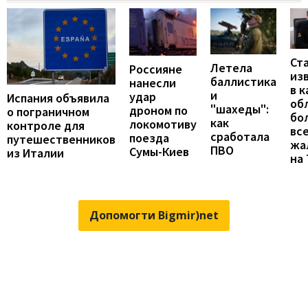
Ст
Летела
Россияне
из
баллистика
нанесли
в к
и
удар
Испания объявила
об
"шахеды":
дроном по
о пограничном
бо
как
локомотиву
контроле для
вс
сработала
поезда
путешественников
жа
ПВО
Сумы-Киев
из Италии
на
Допомогти Bigmir)net