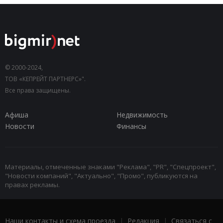
© 2000-2024,
ТОВ «КЕПРЕЙТ ПАРТНЕРС»".
Все права защищены.
Афиша
Недвижимость
Новости
Финансы
Материалы, отмеченные знаками "Реклама", "PR", "Спецпроект",
"Новости компаний", "Актуально", "Промо", публикуются на
правах рекламы.
Наши контакты и схема проезда
|
Редакция
|
Связаться с