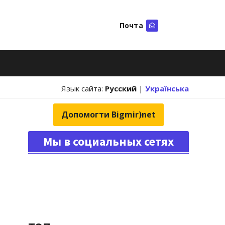
Почта
Искать
Язык сайта:
Русский
|
Українська
Допомогти Bigmir)net
Мы в социальных сетях