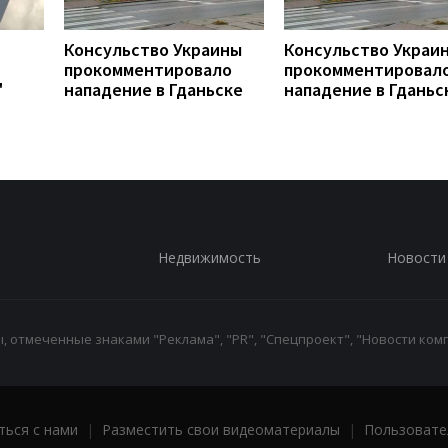
Консульство Украины
Консульство Украи
прокомментировало
прокомментировал
"
нападение в Гданьске
нападение в Гданьс
Недвижимость
Новости
 отмеченные знаками "Реклама", "PR", "Спецпроект", "Новости комп
ться с нами
|
Разместить свои видеоматериалы
|
Пользовате