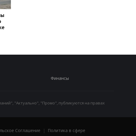
ны
Тоже хотим: Трамп
Стрельба в центре
о
сделал заявление о
Кривого Рога: есть
ке
Patriot Украине
раненый, стрелок
сбежал - СМИ
Финансы
аний", "Актуально", "Промо", публикуются на правах
льское Соглашение
|
Политика в сфере