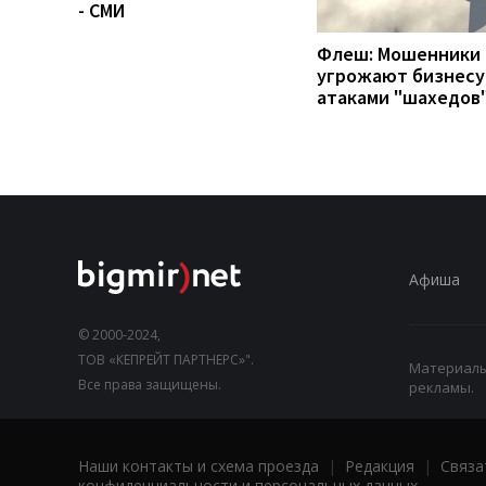
- СМИ
Флеш: Мошенники
угрожают бизнесу
атаками "шахедов
Афиша
© 2000-2024,
ТОВ «КЕПРЕЙТ ПАРТНЕРС»".
Материалы,
Все права защищены.
рекламы.
Наши контакты и схема проезда
|
Редакция
|
Связа
конфиденциальности и персональных данных