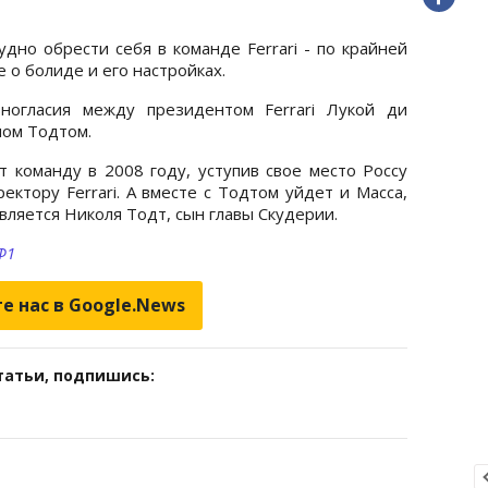
дно обрести себя в команде Ferrari - по крайней
е о болиде и его настройках.
ногласия между президентом Ferrari Лукой ди
ном Тодтом.
т команду в 2008 году, уступив свое место Россу
ктору Ferrari. А вместе с Тодтом уйдет и Масса,
ляется Николя Тодт, сын главы Скудерии.
Ф1
е нас в Google.News
татьи, подпишись: