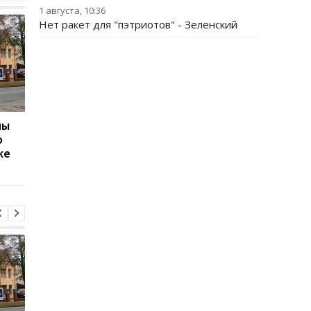
1 августа, 10:36
Нет ракет для "пэтриотов" - Зеленский
ны
Тоже хотим: Трамп
Стрельба в центре
о
сделал заявление о
Кривого Рога: есть
ке
Patriot Украине
раненый, стрелок
сбежал - СМИ