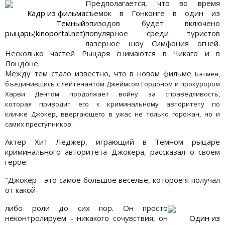
Предполагается, что во время
Кадр из фильма
съемок в Гонконге в один из
Темный
эпизодов будет включено
рыцарь(kinoportal.net)
популярное среди туристов
лазерное шоу Симфония огней.
Несколько частей Рыцаря снимаются в Чикаго и в
Лондоне.
Между тем стало известно, что в новом фильме
Бэтмен,
бъединившись с лейтенантом Джеймсом Гордоном и прокурором
Харви Дентом продолжает войну за справедливость,
которая приводит его к
криминальному авторитету по
кличке Джокер, ввергающего в ужас не только горожан, но и
самих преступников.
Актер Хит Леджер, играющий в Темном рыцаре
криминального авторитета Джокера, рассказал о своем
герое:
"Джокер - это самое большое веселье, которое я получал
от какой-
либо роли до сих пор. Он просто
неконтролируем - никакого сочувствия, он
Один из