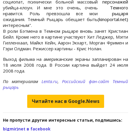
социопат, психически больной массовый
персонажей
убийца-клоун. И мне это очень, очень
Темного
нравится. Роль превзошла все мои
рыцаря
ожидания. Темный Рыцарь обещает быть
(kinoportal.net)
интересным".
В роли Бэтмена в Темном рыцаре вновь занят Кристиан
Бейл. Кроме него в картине участвуют Хит Леджер, Мэгги
Гилленхаал, Майкл Кейн, Аарон Экхарт, Морган Фримен и
Гэри Олдман. Режиссер картины - Крис Нолан.
Выход фильма на американские экраны запланирован на
18 июля 2008 года. В России картина выйдет 24 июля
2008 года.
По материалам
Lenta.ru
,
Российский фан-сайт Темный
рыцарь
Читайте нас в Google.News
Не пропусти другие интересные статьи, подпишись:
bigmir)net в facebook