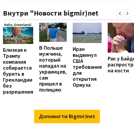
Внутри "Новости bigmir)net
В Польше
Иран
Близкая к
мужчина,
выдвинул
Трампу
Рак у Байд
который
США
компания
распростр
нападал на
требования
собирается
на кости
украинцев,
для
бурить в
сам
открытия
Гренландии
пришел в
Ормуза
без
полицию
разрешения
Допомогти Bigmir)net