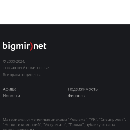
© 2000-2024,
ТОВ «КЕПРЕЙТ ПАРТНЕРС»".
Все права защищены.
Афиша
Недвижимость
Новости
Финансы
Материалы, отмеченные знаками "Реклама", "PR", "Спецпроект",
"Новости компаний", "Актуально", "Промо", публикуются на
правах рекламы.