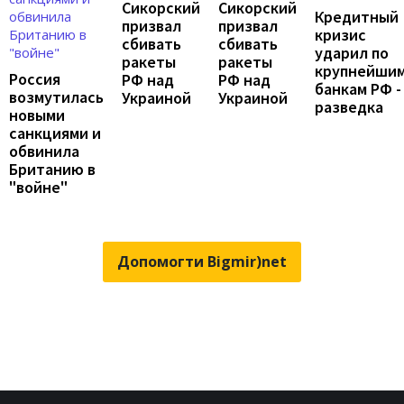
Сикорский
Сикорский
Кредитный
призвал
призвал
кризис
сбивать
сбивать
ударил по
ракеты
ракеты
крупнейши
Россия
РФ над
РФ над
банкам РФ -
возмутилась
Украиной
Украиной
разведка
новыми
санкциями и
обвинила
Британию в
"войне"
Допомогти Bigmir)net