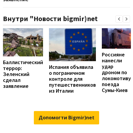
Внутри "Новости bigmir)net
Россияне
нанесли
Баллистический
удар
Испания объявила
террор:
дроном по
о пограничном
Зеленский
локомотиву
контроле для
сделал
поезда
путешественников
заявление
Сумы-Киев
из Италии
Допомогти Bigmir)net