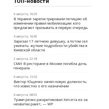
ТОП-новости
6 августа, 16:30
В Украине зарегистрировали петицию об
изменении правил мобилизации: кого
предлагают призывать в первую очередь
4 августа, 16:45
Зарезал 17-летнюю девушку, а потом сел
ужинать: жуткие подробности убийства в
Киевской области
2 августа, 22:18
СМИ: В ресторане в Москве погибла дочь
генерала
6 августа, 13:20
Виктор Ющенко занял новую должность:
что известно о его назначении
6 августа, 08:55
Трамп резко раскритиковал Хегсета из-за
нехватки ракет, — WP