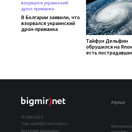
В Болгарии заявили, что
взорвался украинский
дрон-приманка
Тайфун Дельфин
обрушился на Япо
есть пострадавши
Афиша
© 2000-2024,
ТОВ «КЕПРЕЙТ ПАРТНЕРС»".
Материалы,
Все права защищены.
рекламы.