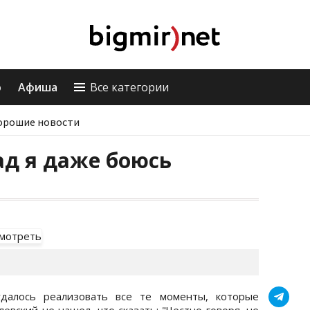
о
Афиша
Все категории
орошие новости
д я даже боюсь
удалось реализовать все те моменты, которые
евский не нашел, что сказать: "Честно говоря, не