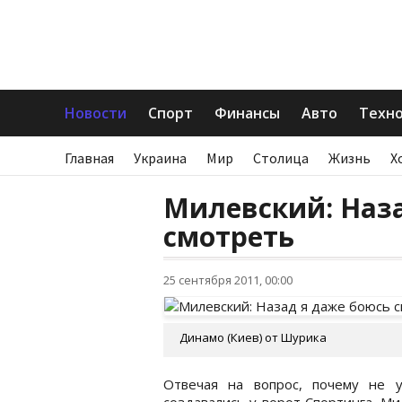
Новости
Спорт
Финансы
Авто
Техн
Главная
Украина
Мир
Столица
Жизнь
Х
Милевский: Наза
смотреть
25 сентября 2011, 00:00
Динамо (Киев) от Шурика
Отвечая на вопрос, почему не 
создавались у ворот Спортинга, Мил