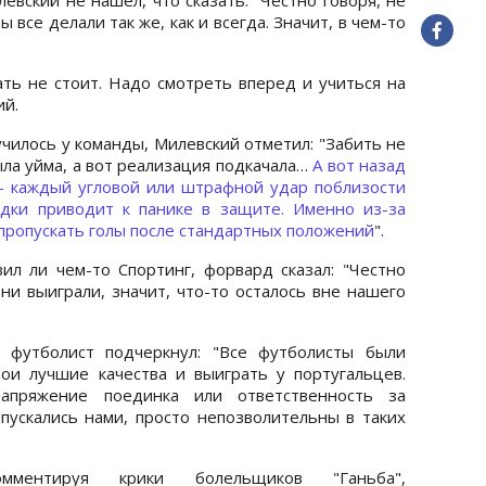
 все делали так же, как и всегда. Значит, в чем-то
ать не стоит. Надо смотреть вперед и учиться на
ий.
училось у команды, Милевский отметил: "Забить не
ла уйма, а вот реализация подкачала…
А вот назад
- каждый угловой или штрафной удар поблизости
ки приводит к панике в защите. Именно из-за
о пропускать голы после стандартных положений
".
ил ли чем-то Спортинг, форвард сказал: "Честно
они выиграли, значит, что-то осталось вне нашего
, футболист подчеркнул: "Все футболисты были
ои лучшие качества и выиграть у португальцев.
апряжение поединка или ответственность за
пускались нами, просто непозволительны в таких
омментируя крики болельщиков "Ганьба",