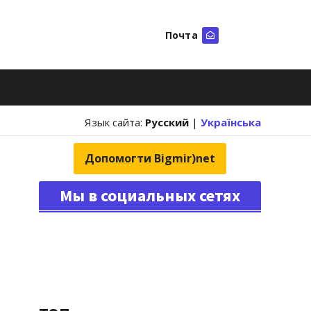
Почта
Искать
Язык сайта:
Русский
|
Українська
Допомогти Bigmir)net
Мы в социальных сетях