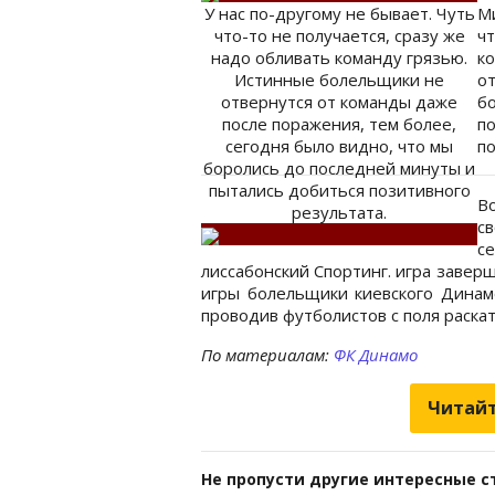
У нас по-другому не бывает. Чуть
Ми
что-то не получается, сразу же
ч
надо обливать команду грязью.
к
Истинные болельщики не
о
отвернутся от команды даже
б
после поражения, тем более,
п
сегодня было видно, что мы
по
боролись до последней минуты и
пытались добиться позитивного
В
результата.
с
с
лиссабонский Спортинг. игра заверш
игры болельщики киевского Динам
проводив футболистов с поля раска
По материалам:
ФК Динамо
Читайт
Не пропусти другие интересные с