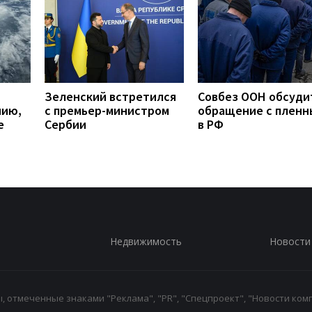
Зеленский встретился
Совбез ООН обсуди
нию,
с премьер-министром
обращение с плен
е
Сербии
в РФ
Недвижимость
Новости
 отмеченные знаками "Реклама", "PR", "Спецпроект", "Новости комп