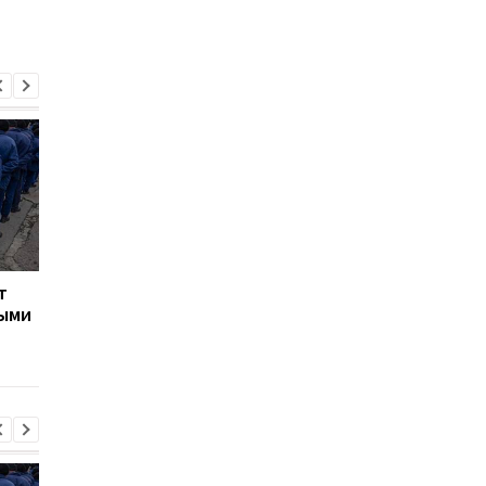
т
Турция ограничила
Марганец: премьер
ными
движение судов в
сообщил о кадровых
Черное море из-за атак
решениях после ава
на водопроводе