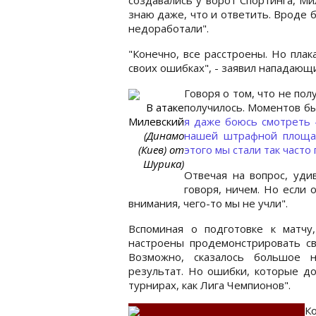
знаю даже, что и ответить. Вроде бы
недоработали".
"Конечно, все расстроены. Но плак
своих ошибках", - заявил нападающ
Говоря о том, что не пол
В атаке
получилось. Моментов бы
Милевский
я даже боюсь смотреть 
(Динамо
нашей штрафной площад
(Киев) от
этого мы стали так част
Шурика)
Отвечая на вопрос, удив
говоря, ничем. Но если 
внимания, чего-то мы не учли".
Вспоминая о подготовке к матчу
настроены продемонстрировать св
Возможно, сказалось большое н
результат. Но ошибки, которые до
турнирах, как Лига Чемпионов".
К