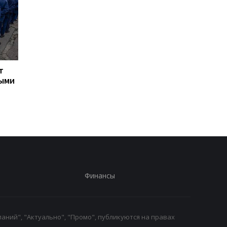
т
Турция ограничила
Марганец: премьер
ными
движение судов в
сообщил о кадровых
Черное море из-за атак
решениях после ава
на водопроводе
Финансы
аний", "Актуально", "Промо", публикуются на правах