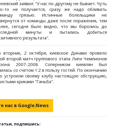
левский заявил: "У нас по-другому не бывает. Чуть
то-то не получается, сразу же надо обливать
оманду грязью. Истинные болельщики не
твернутся от команды даже после поражения, тем
олее, сегодня было видно, что мы боролись до
оследней минуты и пытались добиться
зитивного результата".
о вторник, 2 октября, киевское Динамо провело
вой второй матч группового этапа Лиги Чемпионов
езона 2007-2008. Соперником киевлян был
илась со счетом 1:2 в пользу гостей. По окончанию
о устроили своему клубу настоящую обструкцию,
тистыми криками "Ганьба".
е нас в Google.News
татьи, подпишись: