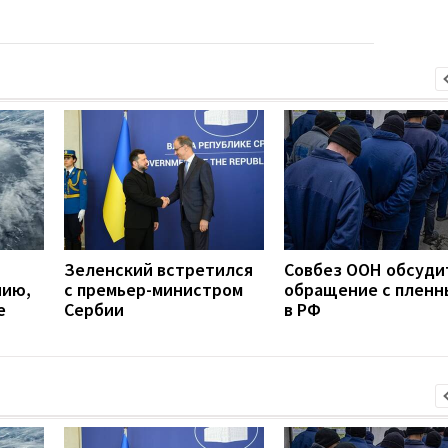
Зеленский встретился
Совбез ООН обсуди
нию,
с премьер-министром
обращение с плен
е
Сербии
в РФ