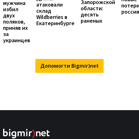
Запорожской
мужчина
атаковали
потер
области:
избил
склад
росси
десять
двух
Wildberries в
раненых
поляков,
Екатеринбурге
приняв их
за
украинцев
Допомогти Bigmir)net