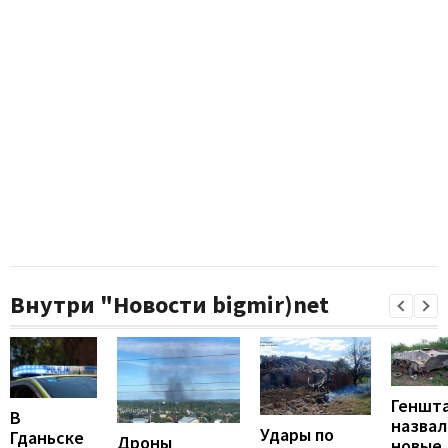
Внутри "Новости bigmir)net
Геншт
В
назвал
Удары по
Гданьске
Дроны
новые