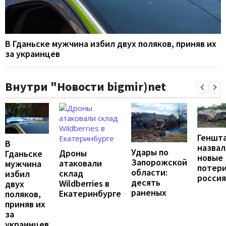
В Гданьске мужчина избил двух поляков, приняв их
за украинцев
Внутри "Новости bigmir)net
Геншт
В
назвал
Удары по
Дроны
Гданьске
новые
Запорожской
атаковали
мужчина
потер
области:
склад
избил
росси
десять
Wildberries в
двух
раненых
Екатеринбурге
поляков,
приняв их
за
украинцев