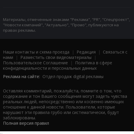
Материалы, отмеченные знаками "Реклама", "PR", "Спецпроект",
"Новости компаний", "Актуально", "Промо", публикуются на
правах рекламы.
Наши контакты и схема проезда
|
Редакция
|
Связаться с
нами
|
Разместить свои видеоматериалы
|
Пользовательское Соглашение
|
Политика в сфере
конфиденциальности и персональных данных
Реклама на сайте:
Отдел продаж digital рекламы
Оставляя комментарий, пожалуйста, помните о том, что
содержание и тон Вашего сообщения могут задеть чувства
реальных людей, непосредственно или косвенно имеющих
отношение к данной новости. Пользователи, которые
нарушают эти правила грубо или систематически, будут
заблокированы.
Полная версия правил