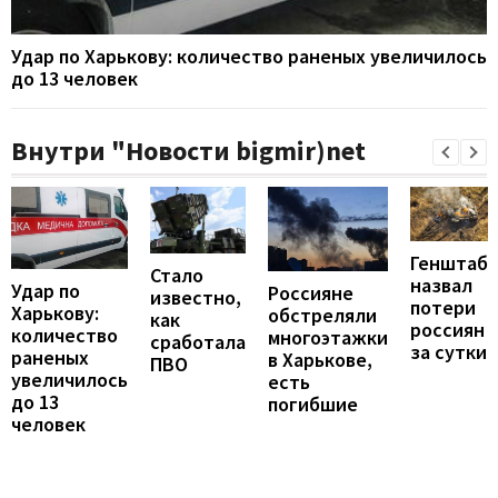
Удар по Харькову: количество раненых увеличилось
до 13 человек
Внутри "Новости bigmir)net
Генштаб
Стало
назвал
Удар по
Россияне
известно,
потери
Харькову:
обстреляли
как
россиян
количество
многоэтажки
сработала
за сутки
раненых
в Харькове,
ПВО
увеличилось
есть
до 13
погибшие
человек