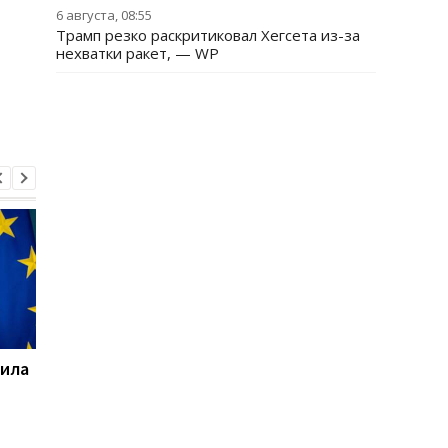
6 августа, 08:55
Трамп резко раскритиковал Хегсета из-за
нехватки ракет, — WP
тила
РФ нанесла удар по
Украина и Польша
Славянску: есть
завершили эксгумац
погибший и пятеро
на Волыни
раненых