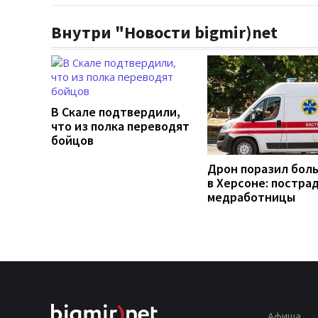
Внутри "Новости bigmir)net
В Скале подтвердили,
что из полка переводят
бойцов
Дрон поразил бол
в Херсоне: постра
медработницы
Афиша