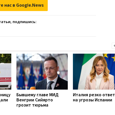
е нас в Google.News
татьи, подпишись:
ьницу
Бывшему главе МИД
Италия резко отве
дали
Венгрии Сийярто
на угрозы Испании
грозит тюрьма