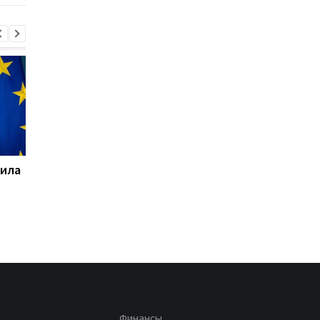
тила
РФ нанесла удар по
Украина и Польша
Славянску: есть
завершили эксгумац
погибший и пятеро
на Волыни
раненых
Финансы