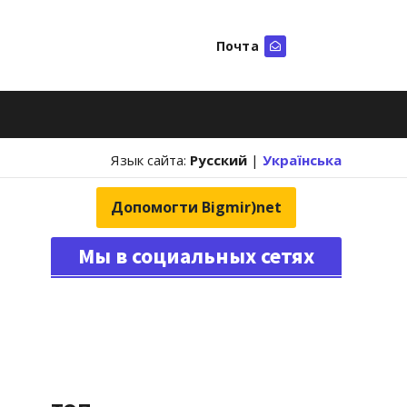
Почта
Искать
Язык сайта:
Русский
|
Українська
Допомогти Bigmir)net
Мы в социальных сетях