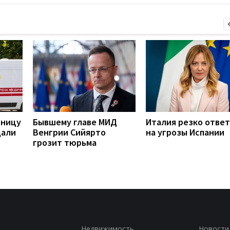
ьницу
Бывшему главе МИД
Италия резко отве
дали
Венгрии Сийярто
на угрозы Испании
грозит тюрьма
Недвижимость
Новости