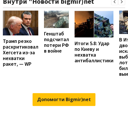
Внутри "Новости bigmir)net
Генштаб
подсчитал
В И
Трамп резко
Итоги 5.8: Удар
потери РФ
дво
раскритиковал
по Киеву и
в войне
иск
Хегсета из-за
нехватка
вы
нехватки
антибаллистики
лот
ракет, — WP
бил
вы
Допомогти Bigmir)net