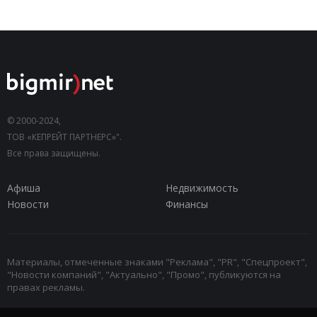
© 2000-2024,
ТОВ «КЕПРЕЙТ ПАРТНЕРС»".
Все права защищены.
Афиша
Недвижимость
Новости
Финансы
Материалы, отмеченные знаками "Реклама", "PR", "Спецпроект",
"Новости компаний", "Актуально", "Промо", публикуются на
правах рекламы.