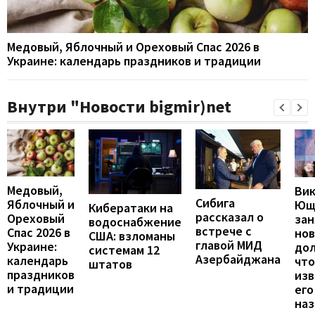
Медовый, Яблочный и Ореховый Спас 2026 в
Украине: календарь праздников и традиции
Внутри "Новости bigmir)net
Медовый,
Ви
Сибига
Яблочный и
Ющ
Кибератаки на
рассказал о
Ореховый
зан
водоснабжение
встрече с
Спас 2026 в
но
США: взломаны
главой МИД
Украине:
до
системам 12
Азербайджана
календарь
что
штатов
праздников
изв
и традиции
его
наз