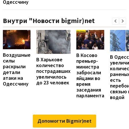
Одессчину
Внутри "Новости bigmir)net
Воздушные
В Косово
В Одес
В Харькове
силы
премьер-
увелич
количество
раскрыли
министра
количе
пострадавших
детали
забросали
раненых
увеличилось
атаки на
яйцами во
есть
до 23 человек
Одессчину
время
перебои
заседания
связью 
парламента
водой
Допомогти Bigmir)net