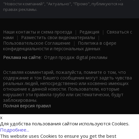
"Новости компаний", "Актуально", "Промо", публикуются на
правах рекламы.
Наши контакты и схема проезда
|
Редакция
|
Связаться с
нами
|
Разместить свои видеоматериалы
|
Пользовательское Соглашение
|
Политика в сфере
конфиденциальности и персональных данных
Реклама на сайте:
Отдел продаж digital рекламы
Оставляя комментарий, пожалуйста, помните о том, что
содержание и тон Вашего сообщения могут задеть чувства
реальных людей, непосредственно или косвенно имеющих
отношение к данной новости. Пользователи, которые
нарушают эти правила грубо или систематически, будут
заблокированы.
Полная версия правил
x
Для удобства пользования сайтом используются Cookies.
Подробнее...
This website uses Cookies to ensure you get the best